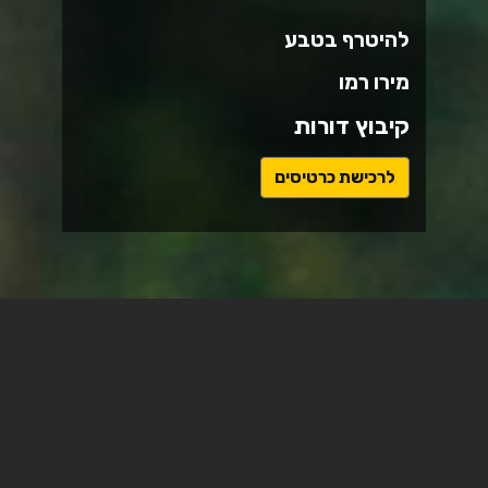
להיטרף בטבע
מירו רמו
קיבוץ דורות
ל
לרכישת כרטיסים
י
נ
ק
ל
ט
ו
פ
ס
ר
צ׳כיה, סלובקיה | 2025 | 83 דקות | צ׳כית | כתוביות
י
בעברית ובאנגלית | תיעודי
ש