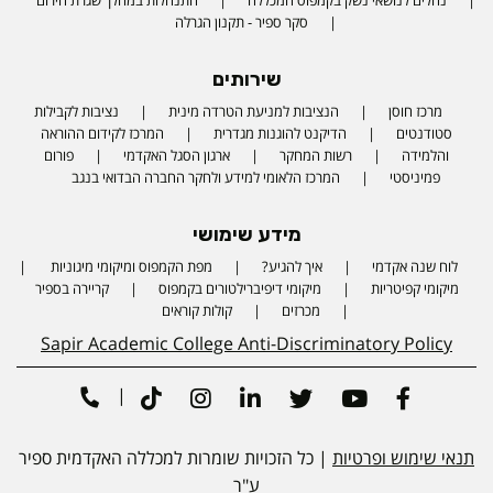
סקר ספיר - תקנון הגרלה
שירותים
מרכז חוסן
הנציבות למניעת הטרדה מינית
נציבות לקבילות
סטודנטים
הדיקנט להוגנות מגדרית
המרכז לקידום ההוראה
והלמידה
רשות המחקר
ארגון הסגל האקדמי
פורום
פמיניסטי
המרכז הלאומי למידע ולחקר החברה הבדואי בנגב
מידע שימושי
לוח שנה אקדמי
איך להגיע?
מפת הקמפוס ומיקומי מיגוניות
Phone number
מיקומי קפיטריות
מיקומי דיפיברילטורים בקמפוס
קריירה בספיר
מכרזים
קולות קוראים
Sapir Academic College Anti-Discriminatory Policy
|
Tiktok
Instagram
Linkedin
Twitter
Youtube
Facebook
תנאי שימוש ופרטיות
| כל הזכויות שומרות למכללה האקדמית ספיר
ע"ר