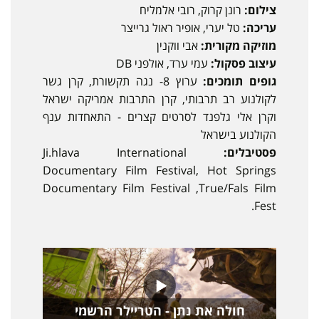
צילום:
רונן קרוק, רובי אלמליח
עריכה:
טל יערי, אופיר ראול גרייצר
מוזיקה מקורית:
אבי ווקנין
עיצוב פסקול:
עמי ערד, אולפני DB
גופים תומכים:
ערוץ 8- נגה תקשורת, קרן גשר
לקולנוע רב תרבותי, קרן התרבות אמריקה ישראל
וקרן אלי גלפנד לסרטים קצרים - התאחדות ענף
הקולנוע בישראל
פסטיבלים:
Ji.hlava International
Documentary Film Festival, Hot Springs
Documentary Film Festival ,True/Fals Film
Fest.
חולה את נתן - הטריילר הרשמי