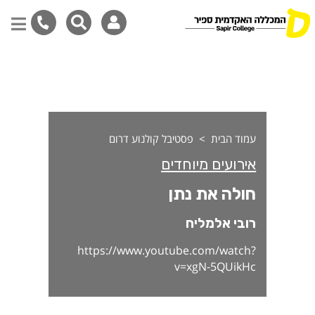
ולה את נתן
דילוג
לתוכן
המרכזי
עמוד הבית
פסטיבל קולנוע דרום
אירועים מיוחדים
חולה את נתן
רובי אלמליח
https://www.youtube.com/watch?
v=xgN-5QUikHc