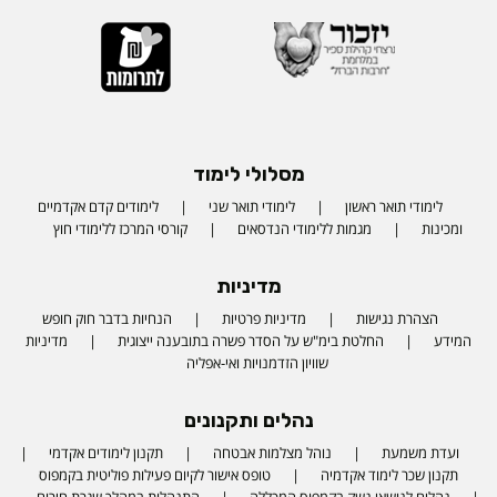
מסלולי לימוד
לימודי תואר ראשון
לימודי תואר שני
לימודים קדם אקדמיים
ומכינות
מגמות ללימודי הנדסאים
קורסי המרכז ללימודי חוץ
מדיניות
הצהרת נגישות
מדיניות פרטיות
הנחיות בדבר חוק חופש
המידע
החלטת בימ"ש על הסדר פשרה בתובענה ייצוגית
מדיניות
שוויון הזדמנויות ואי-אפליה
נהלים ותקנונים
ועדת משמעת
נוהל מצלמות אבטחה
תקנון לימודים אקדמי
תקנון שכר לימוד אקדמיה
טופס אישור לקיום פעילות פוליטית בקמפוס
נהלים לנושאי נשק בקמפוס המכללה
התנהלות במהלך שגרת חירום