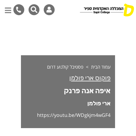
יפה אנה פרנק
דילוג
לתוכן
המרכזי
עמוד הבית
פסטיבל קולנוע דרום
פוקוס ארי פולמן
איפה אנה פרנק
ארי פולמן
https://youtu.be/WDgkjm4wGF4