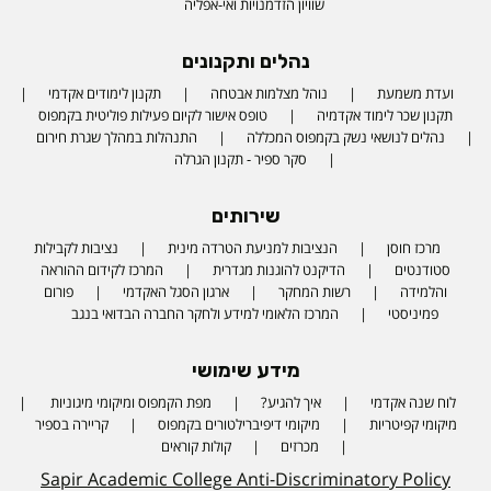
שוויון הזדמנויות ואי-אפליה
נהלים ותקנונים
ועדת משמעת
נוהל מצלמות אבטחה
תקנון לימודים אקדמי
תקנון שכר לימוד אקדמיה
טופס אישור לקיום פעילות פוליטית בקמפוס
נהלים לנושאי נשק בקמפוס המכללה
התנהלות במהלך שגרת חירום
סקר ספיר - תקנון הגרלה
שירותים
מרכז חוסן
הנציבות למניעת הטרדה מינית
נציבות לקבילות
סטודנטים
הדיקנט להוגנות מגדרית
המרכז לקידום ההוראה
והלמידה
רשות המחקר
ארגון הסגל האקדמי
פורום
פמיניסטי
המרכז הלאומי למידע ולחקר החברה הבדואי בנגב
מידע שימושי
לוח שנה אקדמי
איך להגיע?
מפת הקמפוס ומיקומי מיגוניות
Phone number
מיקומי קפיטריות
מיקומי דיפיברילטורים בקמפוס
קריירה בספיר
מכרזים
קולות קוראים
Sapir Academic College Anti-Discriminatory Policy