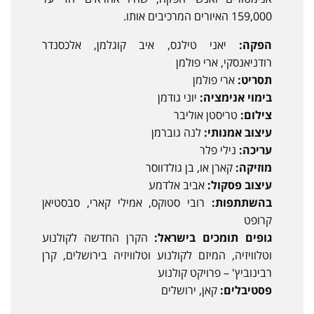
159,000 האיורים המרכיבים אותו.
הפקה:
יאני טילגס, איב קוגלמן, אלכסנדר
רודניאנסקי, ארי פולמן
תסריט:
ארי פולמן
בימוי אנימציה:
יוני גודמן
צילום:
טריסטן אוליבר
עיצוב אמנותי:
לנה גוברמן
עריכה:
נילי פלר
מוזיקה:
קארן או, בן גולדווסר
עיצוב פסקול:
אביב אלדמע
בהשתתפות:
רובי סטוקס, אמילי קארי, סבסטיאן
קרופט
גופים תומכים בישראל:
הקרן החדשה לקולנוע
וטלוויזיה, המיזם לקולנוע וטלוויזיה בירושלים, קרן
רבינוביץ' – פרויקט קולנוע
פסטיבלים:
קאן, ירושלים