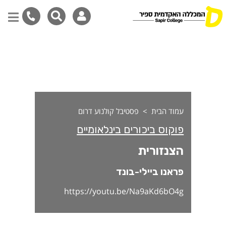
צנזורית
דילוג
לתוכן
המרכזי
עמוד הבית
פסטיבל קולנוע דרום
פוקוס ביכורים בינלאומיים
הצנזורית
פראנו ביילי-בונד
https://youtu.be/Na9aKd6bO4g