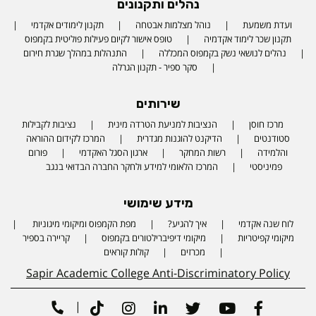
נהלים ותקנונים
ועדת משמעת
נוהל מצלמות אבטחה
תקנון לימודים אקדמי
תקנון שכר לימוד אקדמיה
טופס אישור לקיום פעילות פוליטית בקמפוס
נהלים לנושאי נשק בקמפוס המכללה
התנהלות במהלך שגרת חירום
סקר ספיר - תקנון הגרלה
שירותים
מרכז חוסן
הנציבות למניעת הטרדה מינית
נציבות לקבילות
סטודנטים
הדיקנט להוגנות מגדרית
המרכז לקידום ההוראה
והלמידה
רשות המחקר
ארגון הסגל האקדמי
פורום
פמיניסטי
המרכז הלאומי למידע ולחקר החברה הבדואי בנגב
מידע שימושי
לוח שנה אקדמי
איך להגיע?
מפת הקמפוס ומיקומי מיגוניות
Phone number
מיקומי קפיטריות
מיקומי דיפיברילטורים בקמפוס
קריירה בספיר
מכרזים
קולות קוראים
Sapir Academic College Anti-Discriminatory Policy
|
Tiktok
Instagram
Linkedin
Twitter
Youtube
Facebook