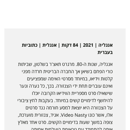
אנגליה | 2021 | 84 דקות | אנגלית | כתוביות
בעברית
אנגליה, שנות ה-80. מרגרט תאצ'ר בשלטון, שביתות
כורי הפחם בשיאן אך החברה הבריטית חרדה מפני
קלטות וידיאו, במיוחד מסרטי האימה שמפציעים
ואינם עוברים תחת ידי הצנזורה. בכך, כל נערה ונער
שישאילו סרט מספריית הווידיאו הקרובה יוכלו
להיחשף לדימויים קשים במיוחד. בעקבות לחץ ציבורי
על הצנזורה היא יוצאת למסע חורמה נגד סרטים
אלו, אשר כונו Video Nasty. אניד, צנזורית מוערכת,
צופה במשך שעות בדימויים הקשים. סרט אחד מאלץ
אותה להתמודד עם טראומת היעלמות אחותה