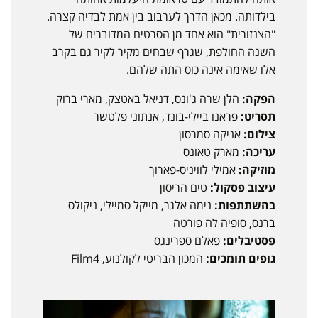
בילדותה. מכאן הדרך לערבוב בין אמת לבדיה קצרה.
"הצנזורית" הוא אחד מן הסרטים המדוברים של
השנה החולפת, שגרף שבחים מקיר לקיר גם בקרב
אלו שאימה אינה כוס התה שלהם.
הפקה:
הלן שרה ג'ונס, דניאל באטצק, מארי ברוק
תסריט:
פראנו ביילי-בונד, אנתוני פלטשר
צילום:
אניקה סמרסון
עריכה:
מארק טאונס
מוזיקה:
אמילי לוויניס-פארוך
עיצוב פסקול:
טים הריסון
בהשתתפות:
נימה אלגר, מייקל סמיילי, ניקולס
ברנס, סופיה לה פורטה
פסטיבלים:
פאלם ספרינגס
גופים תומכים:
המכון הבריטי לקולנוע, Film4