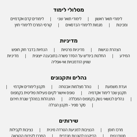
מסלולי לימוד
לימודי תואר ראשון
לימודי תואר שני
לימודים קדם אקדמיים
ומכינות
מגמות ללימודי הנדסאים
קורסי המרכז ללימודי חוץ
מדיניות
הצהרת נגישות
מדיניות פרטיות
הנחיות בדבר חוק חופש
המידע
החלטת בימ"ש על הסדר פשרה בתובענה ייצוגית
מדיניות
שוויון הזדמנויות ואי-אפליה
נהלים ותקנונים
ועדת משמעת
נוהל מצלמות אבטחה
תקנון לימודים אקדמי
תקנון שכר לימוד אקדמיה
טופס אישור לקיום פעילות פוליטית בקמפוס
נהלים לנושאי נשק בקמפוס המכללה
התנהלות במהלך שגרת חירום
סקר ספיר - תקנון הגרלה
שירותים
מרכז חוסן
הנציבות למניעת הטרדה מינית
נציבות לקבילות
סטודנטים
הדיקנט להוגנות מגדרית
המרכז לקידום ההוראה