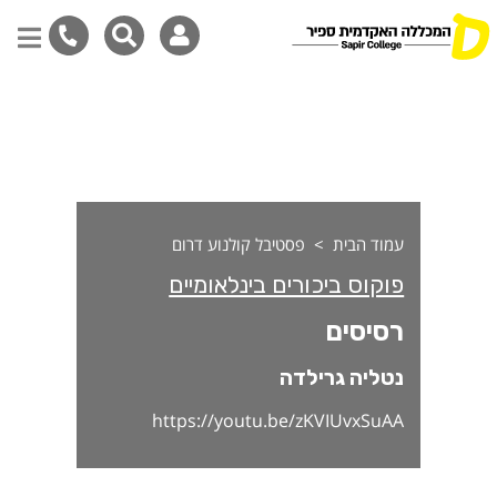
סיסים
דילוג
לתוכן
המרכזי
עמוד הבית
פסטיבל קולנוע דרום
פוקוס ביכורים בינלאומיים
רסיסים
נטליה גרילדה
https://youtu.be/zKVIUvxSuAA