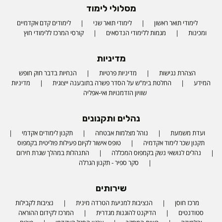
מסלולי לימוד
לימודי תואר ראשון
לימודי תואר שני
לימודים קדם אקדמיים
ומכינות
מגמות ללימודי הנדסאים
קורסי המרכז ללימודי חוץ
מדיניות
הצהרת נגישות
מדיניות פרטיות
הנחיות בדבר חוק חופש
המידע
החלטת בימ"ש על הסדר פשרה בתובענה ייצוגית
מדיניות
שוויון הזדמנויות ואי-אפליה
נהלים ותקנונים
ועדת משמעת
נוהל מצלמות אבטחה
תקנון לימודים אקדמי
תקנון שכר לימוד אקדמיה
טופס אישור לקיום פעילות פוליטית בקמפוס
נהלים לנושאי נשק בקמפוס המכללה
התנהלות במהלך שגרת חירום
סקר ספיר - תקנון הגרלה
שירותים
מרכז חוסן
הנציבות למניעת הטרדה מינית
נציבות לקבילות
סטודנטים
הדיקנט להוגנות מגדרית
המרכז לקידום ההוראה