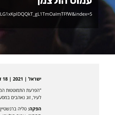
עמוס הולצמן
LCLG1xKplDQQkT_gL1TmOaImTFfW&index=5
ישראל | 2021 | 18 דקות | עברית | עלילתי
"הפרעת התמוטטות המושב
לעיר, זוג נאהבים במסע
הפקה:
טליה ברנשטיין