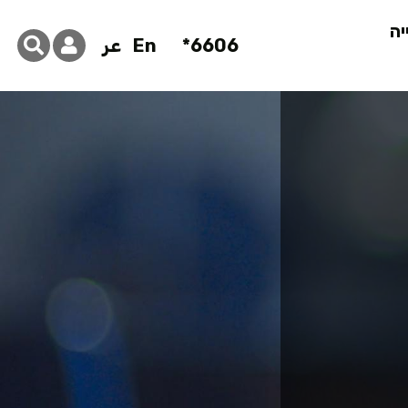
יה
6606*
En
عر