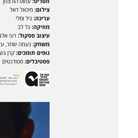
תסריט:
עמוס הולצמן
צילום:
מיכאל דאל
עריכה:
גיל וסלי
מוזיקה:
גל לב
עיצוב פסקול:
רעי אלב
משחק:
נעמה שחר, על
גופים תומכים:
קרן גשר
פסטיבלים:
סטודנטים