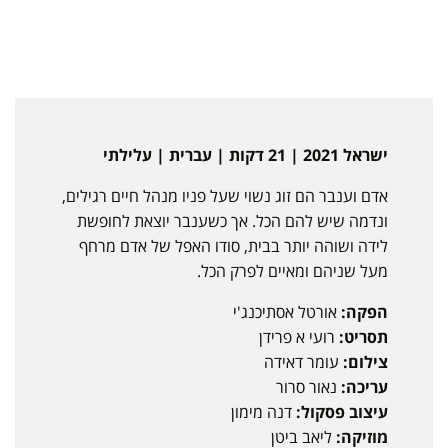
ישראל 2021 | 21 דקות | עברית | עלילתי
אדם וענבר הם זוג נשוי שעל פניו מנהל חיים רגילים,
ונדמה שיש להם הכל. אך כשענבר יוצאת לחופשת
לידה ושוהה יותר בבית, סודו האפל של אדם מרחף
מעל שניהם ומאיים לפרק הכל.
הפקה:
אורטל אסתיכנג'י
תסריט:
רועי א פרידן
צילום:
עומר דאידה
עריכה:
נאור סרור
עיצוב פסקול:
דנה מימון
מוזיקה:
ליאב ביטן