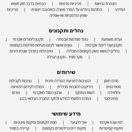
הצהרת נגישות
מדיניות פרטיות
הנחיות בדבר חוק חופש
המידע
החלטת בימ"ש על הסדר פשרה בתובענה ייצוגית
מדיניות
שוויון הזדמנויות ואי-אפליה
נהלים ותקנונים
ועדת משמעת
נוהל מצלמות אבטחה
תקנון לימודים אקדמי
תקנון שכר לימוד אקדמיה
טופס אישור לקיום פעילות פוליטית בקמפוס
נהלים לנושאי נשק בקמפוס המכללה
התנהלות במהלך שגרת חירום
סקר ספיר - תקנון הגרלה
שירותים
מרכז חוסן
הנציבות למניעת הטרדה מינית
נציבות לקבילות
סטודנטים
הדיקנט להוגנות מגדרית
המרכז לקידום ההוראה
והלמידה
רשות המחקר
ארגון הסגל האקדמי
פורום
פמיניסטי
המרכז הלאומי למידע ולחקר החברה הבדואי בנגב
מידע שימושי
לוח שנה אקדמי
איך להגיע?
מפת הקמפוס ומיקומי מיגוניות
מיקומי קפיטריות
מיקומי דיפיברילטורים בקמפוס
קריירה בספיר