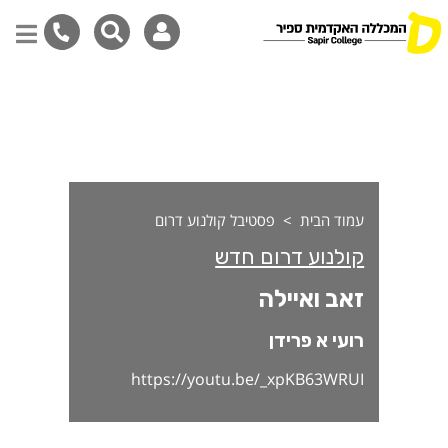
אב ואיילה
דילוג
לתוכן
המרכזי
עמוד הבית
פסטיבל קולנוע דרום
קולנוע דרום חדש
זאב ואיילה
רועי א פרידן
https://youtu.be/_xpKB63WRUI