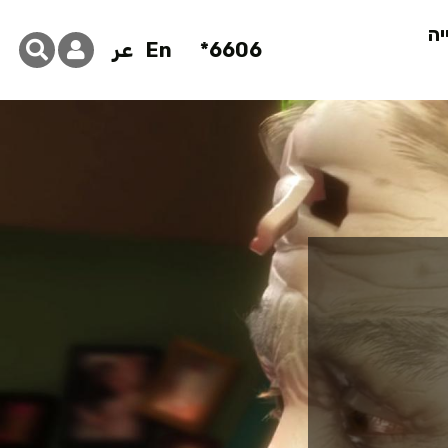
יה
6606*
En
عر