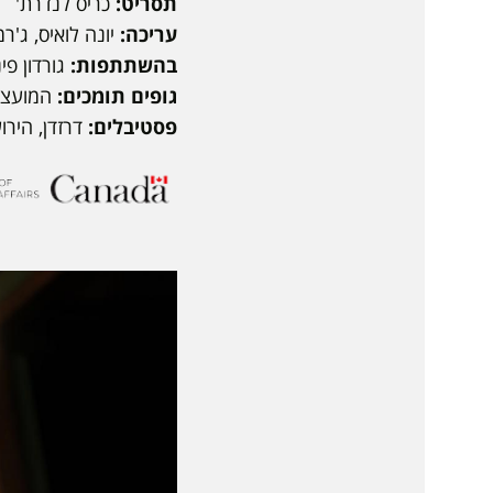
תסריט:
כריס לנדרת'
עריכה:
יונה לואיס, ג'רמ
בהשתתפות:
גורדון פי
גופים תומכים:
המועצה
פסטיבלים:
דרזדן, הירו