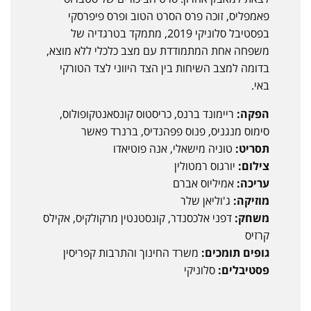
פאמפליס, זוכה פרס הסרט הטוב ופרס פיפרסקי
בפסטיבל סלוניקי 2019, מתמקד בטרגדיה של
משפחה אחת המתמודדת עם מצב כלכלי ללא מוצא,
בדומה למצב השיחות בין הצד היווני לצד הטורקי
באי.
הפקה:
ריימונד ברנס, כריסטוס קונסאנטקופולוס,
סימוס מנגניס, פנוס פפהנדיס, ברנרד פאשר
תסריט:
טוניה מישאלי, אנה פוטיאדו
צילום:
יורגוס רמטולין
עריכה:
אמיליוס אברם
מוזיקה:
ג'וליאן שלר
משחק:
דפני אלכסנדר, קונסטנטין מרקולקיס, אקילס
קרזיס
גופים תומכים:
משרד החינוך והתרבות קפריסין
פסטיבלים:
סלוניקי