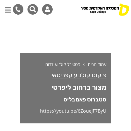
צור ברחוב ליפרטי
דילוג
לתוכן
המרכזי
עמוד הבית
פסטיבל קולנוע דרום
פוקוס קולנוע קפריסאי
מצור ברחוב ליפרטי
סטברוס פאמבליס
https://youtu.be/6ZoueJF7ByU