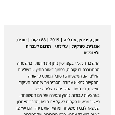
יוון, קפריסין, אנגליה | 2019 | 88 דקות | יוונית,
אנגלית, טורקית | עלילתי | תרגום לעברית
ולאנגלית
המשבר הכלכלי בקפריסין נותן את אותותיו במשפחה
המתגוררת בניקוסיה, בסמוך לאזור החיץ שבשליטת
האו"ם. אב המשפחה, הסובל מפוסט טראומה
ומתקשה למצוא עבודה, מסתיר את אזהרות העיקול
מאשתו. בינתיים, המשפחה מצליחה לשרוד
באמצעות עבודות גיהוץ ותפירה של אם המשפחה.
כאשר מגיעים פקחים לעקל את הבית, הדבר האחרון
שנשאר לבני המשפחה ומחזיק אותם יחד, הם ייאלצו
לצאת למאבק אחרון. סרט הביכורים של סטברוס