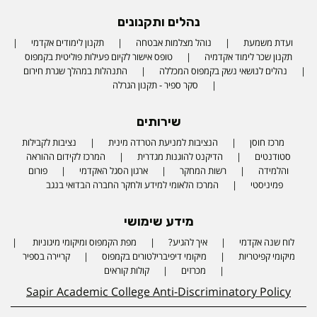
נהלים ותקנונים
ועדת משמעת
נוהל מצלמות אבטחה
תקנון לימודים אקדמי
תקנון שכר לימוד אקדמיה
טופס אישור לקיום פעילות פוליטית בקמפוס
נהלים לנושאי נשק בקמפוס המכללה
התנהלות במהלך שגרת חירום
סקר ספיר - תקנון הגרלה
שירותים
מרכז חוסן
הנציבות למניעת הטרדה מינית
נציבות לקבילות
סטודנטים
הדיקנט להוגנות מגדרית
המרכז לקידום ההוראה
והלמידה
רשות המחקר
ארגון הסגל האקדמי
פורום
פמיניסטי
המרכז הלאומי למידע ולחקר החברה הבדואי בנגב
מידע שימושי
לוח שנה אקדמי
איך להגיע?
מפת הקמפוס ומיקומי מיגוניות
Phone number
מיקומי קפיטריות
מיקומי דיפיברילטורים בקמפוס
קריירה בספיר
מכרזים
קולות קוראים
Sapir Academic College Anti-Discriminatory Policy