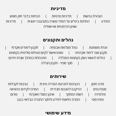
מדיניות
הצהרת נגישות
מדיניות פרטיות
הנחיות בדבר חוק חופש
המידע
החלטת בימ"ש על הסדר פשרה בתובענה ייצוגית
מדיניות
שוויון הזדמנויות ואי-אפליה
נהלים ותקנונים
ועדת משמעת
נוהל מצלמות אבטחה
תקנון לימודים אקדמי
תקנון שכר לימוד אקדמיה
טופס אישור לקיום פעילות פוליטית בקמפוס
נהלים לנושאי נשק בקמפוס המכללה
התנהלות במהלך שגרת חירום
סקר ספיר - תקנון הגרלה
שירותים
מרכז חוסן
הנציבות למניעת הטרדה מינית
נציבות לקבילות
סטודנטים
הדיקנט להוגנות מגדרית
המרכז לקידום ההוראה
והלמידה
רשות המחקר
ארגון הסגל האקדמי
פורום
פמיניסטי
המרכז הלאומי למידע ולחקר החברה הבדואי בנגב
מידע שימושי