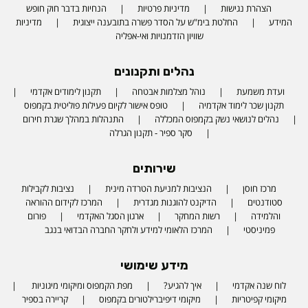
הצהרת נגישות
מדיניות פרטיות
הנחיות בדבר חוק חופש
המידע
החלטת בימ"ש על הסדר פשרה בתובענה ייצוגית
מדיניות
שוויון הזדמנויות ואי-אפליה
נהלים ותקנונים
ועדת משמעת
נוהל מצלמות אבטחה
תקנון לימודים אקדמי
תקנון שכר לימוד אקדמיה
טופס אישור לקיום פעילות פוליטית בקמפוס
נהלים לנושאי נשק בקמפוס המכללה
התנהלות במהלך שגרת חירום
סקר ספיר - תקנון הגרלה
שירותים
מרכז חוסן
הנציבות למניעת הטרדה מינית
נציבות לקבילות
סטודנטים
הדיקנט להוגנות מגדרית
המרכז לקידום ההוראה
והלמידה
רשות המחקר
ארגון הסגל האקדמי
פורום
פמיניסטי
המרכז הלאומי למידע ולחקר החברה הבדואי בנגב
מידע שימושי
לוח שנה אקדמי
איך להגיע?
מפת הקמפוס ומיקומי מיגוניות
מיקומי קפיטריות
מיקומי דיפיברילטורים בקמפוס
קריירה בספיר