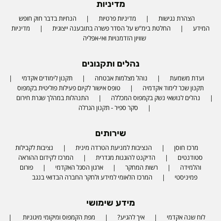
מדיניות
הצהרת נגישות
מדיניות פרטיות
הנחיות בדבר חוק חופש
המידע
החלטת בימ"ש על הסדר פשרה בתובענה ייצוגית
מדיניות
שוויון הזדמנויות ואי-אפליה
נהלים ותקנונים
ועדת משמעת
נוהל מצלמות אבטחה
תקנון לימודים אקדמי
תקנון שכר לימוד אקדמיה
טופס אישור לקיום פעילות פוליטית בקמפוס
נהלים לנושאי נשק בקמפוס המכללה
התנהלות במהלך שגרת חירום
סקר ספיר - תקנון הגרלה
שירותים
מרכז חוסן
הנציבות למניעת הטרדה מינית
נציבות לקבילות
סטודנטים
הדיקנט להוגנות מגדרית
המרכז לקידום ההוראה
והלמידה
רשות המחקר
ארגון הסגל האקדמי
פורום
פמיניסטי
המרכז הלאומי למידע ולחקר החברה הבדואי בנגב
מידע שימושי
לוח שנה אקדמי
איך להגיע?
מפת הקמפוס ומיקומי מיגוניות