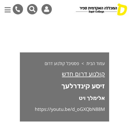
יסע קינדרלעך
דילוג
לתוכן
המרכזי
עמוד הבית
פסטיבל קולנוע דרום
קולנוע דרום חדש
זיסע קינדרלעך
אלימלך ויט
https://youtu.be/d_oGXQbN88M