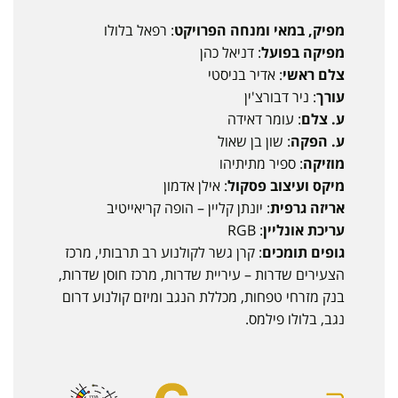
מפיק, במאי ומנחה הפרויקט
: רפאל בלולו
מפיקה בפועל
: דניאל כהן
צלם ראשי
: אדיר בניסטי
עורך
: ניר דבורצ'ין
ע. צלם
: עומר דאידה
ע. הפקה
: שון בן שאול
מוזיקה
: ספיר מתיתיהו
מיקס ועיצוב פסקול
: אילן אדמון
אריזה גרפית
: יונתן קליין – הופה קריאייטיב
עריכת אונליין
: RGB
גופים תומכים
: קרן גשר לקולנוע רב תרבותי, מרכז
הצעירים שדרות – עיריית שדרות, מרכז חוסן שדרות,
בנק מזרחי טפחות, מכללת הנגב ומיזם קולנוע דרום
נגב, בלולו פילמס.