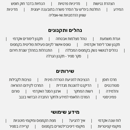
הצהרת נגישות
מדיניות פרטיות
הנחיות בדבר חוק חופש
המידע
החלטת בימ"ש על הסדר פשרה בתובענה ייצוגית
מדיניות
שוויון הזדמנויות ואי-אפליה
נהלים ותקנונים
ועדת משמעת
נוהל מצלמות אבטחה
תקנון לימודים אקדמי
תקנון שכר לימוד אקדמיה
טופס אישור לקיום פעילות פוליטית בקמפוס
נהלים לנושאי נשק בקמפוס המכללה
התנהלות במהלך שגרת חירום
סקר ספיר - תקנון הגרלה
שירותים
מרכז חוסן
הנציבות למניעת הטרדה מינית
נציבות לקבילות
סטודנטים
הדיקנט להוגנות מגדרית
המרכז לקידום ההוראה
והלמידה
רשות המחקר
ארגון הסגל האקדמי
פורום
פמיניסטי
המרכז הלאומי למידע ולחקר החברה הבדואי בנגב
מידע שימושי
לוח שנה אקדמי
איך להגיע?
מפת הקמפוס ומיקומי מיגוניות
מיקומי קפיטריות
מיקומי דיפיברילטורים בקמפוס
קריירה בספיר