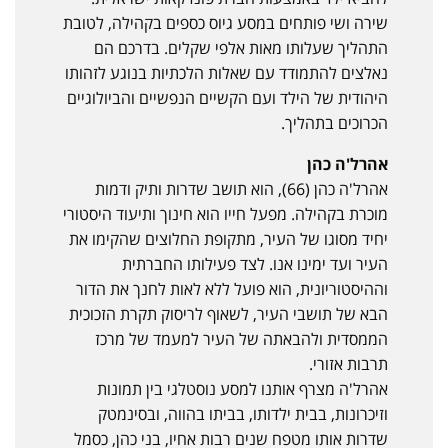
שירה ושי פותחים במסע גיוס כספים בקהילה, לטובת
התהליך שעלותו מאות אלפי שקלים. בדרכם הם
נאלצים להתמודד עם שאלות הלכתיות בנוגע לזהותו
היהודית של הילד ועם הקשיים הנפשיים והביולוגיים
הכרוכים בתהליך.
אהרל'ה כהן
אהרל'ה כהן (66), הוא תושב שדרות ותיק ודמות
מוכרת בקהילה. מפעל חייו הוא חינוך ותיעוד היסטורי
יחיד מסוגו של העיר, מתקופת החלוצים שהקימו את
העיר ועד ימינו אנו. לצד פעילותו החברתית
וההיסטוריונית, הוא פועל ללא לאות לחנך את הדור
הבא של תושבי העיר, לשאוף לריסוק תקרת הזכוכית
הממסדית ולהבאתה של העיר למעמד של מרכז
תרבות אזורי.
אהרל'ה מצרף אותנו למסע נוסטלגי בין תמונות
וזיכרונות, בבית ילדותו, בביתו בהווה, ובסינמטק
שדרות אותו מטפח שנים רבות אחיו, בני כהן, כסמל