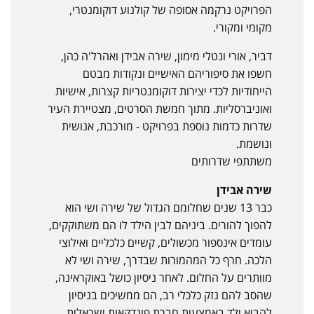
הפרויקט נרקמה אסופה של קולנוע דוקומנטרי,
מקומי ומקורי.
דביר, אורי ונטלי מימון, שירה אבידן ואהרל'ה כהן,
חשפו את סיפוריהם האישיים ונקודות מבטם
הייחודיות לכדי יצירות דוקומנטריות קצרות, אישיות
ואוניברסליות. מתוך חמשת הסרטים, מצטיירת העיר
שדרות כדמות נוספת בפרויקט - מורכבת, אנושית
ונושמת.
משתתפי שדרותים
שירה אבידן
כבר 13 שנים שחלומם הגדול של שירה ושי הוא
להפוך להורים. ביניהם לבין הילד לו הם משתוקקים,
עומדים אינספור מכשולים, קשיים כלכליים ואילוצי
הלכה. חרף כל המהמורות שבדרך, שירה ושי לא
מוותרים על החלום. לאחר ניסיון כושל באוקראינה,
שהסב להם נזק כלכלי רב, הם ממשיכים בניסיון
להביא ילד באמצעות חברת פונדקאות ישראלית.