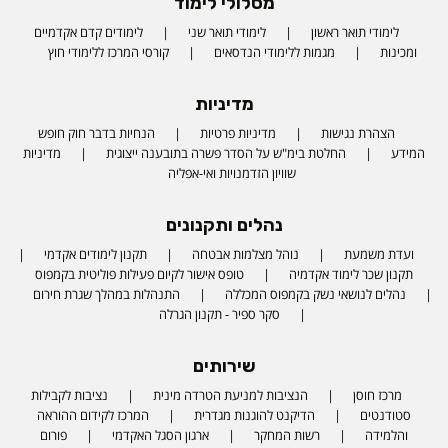
מסלולי לימוד
לימודי תואר ראשון
לימודי תואר שני
לימודים קדם אקדמיים
ומכינות
מגמות ללימודי הנדסאים
קורסי המרכז ללימודי חוץ
מדיניות
הצהרת נגישות
מדיניות פרטיות
הנחיות בדבר חוק חופש
המידע
החלטת בימ"ש על הסדר פשרה בתובענה ייצוגית
מדיניות
שוויון הזדמנויות ואי-אפליה
נהלים ותקנונים
ועדת משמעת
נוהל מצלמות אבטחה
תקנון לימודים אקדמי
תקנון שכר לימוד אקדמיה
טופס אישור לקיום פעילות פוליטית בקמפוס
נהלים לנושאי נשק בקמפוס המכללה
התנהלות במהלך שגרת חירום
סקר ספיר - תקנון הגרלה
שירותים
מרכז חוסן
הנציבות למניעת הטרדה מינית
נציבות לקבילות
סטודנטים
הדיקנט להוגנות מגדרית
המרכז לקידום ההוראה
והלמידה
רשות המחקר
ארגון הסגל האקדמי
פורום