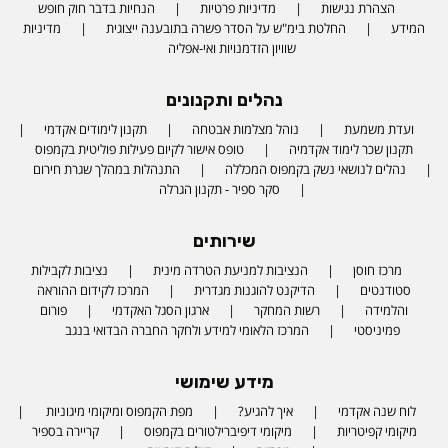
הצהרת נגישות
מדיניות פרטיות
הנחיות בדבר חוק חופש
המידע
החלטת בימ"ש על הסדר פשרה בתובענה ייצוגית
מדיניות
שוויון הזדמנויות ואי-אפליה
נהלים ותקנונים
ועדת משמעת
נוהל מצלמות אבטחה
תקנון לימודים אקדמי
תקנון שכר לימוד אקדמיה
טופס אישור לקיום פעילות פוליטית בקמפוס
נהלים לנושאי נשק בקמפוס המכללה
התנהלות במהלך שגרת חירום
סקר ספיר - תקנון הגרלה
שירותים
מרכז חוסן
הנציבות למניעת הטרדה מינית
נציבות לקבילות
סטודנטים
הדיקנט להוגנות מגדרית
המרכז לקידום ההוראה
והלמידה
רשות המחקר
ארגון הסגל האקדמי
פורום
פמיניסטי
המרכז הלאומי למידע ולחקר החברה הבדואי בנגב
מידע שימושי
לוח שנה אקדמי
איך להגיע?
מפת הקמפוס ומיקומי מיגוניות
מיקומי קפיטריות
מיקומי דיפיברילטורים בקמפוס
קריירה בספיר