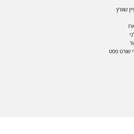
יין שוורץ
ארז
ני
ור
י שורט פסט