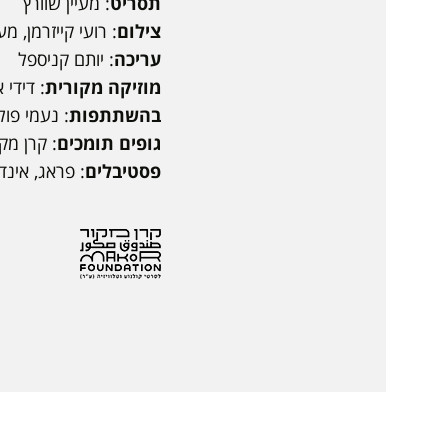
תסריט
: מעיין שוורץ
צילום
: רועי קייזרמן, מע
עריכה
: יותם קניספל
מוזיקה מקורית
: דידי 
בהשתתפות
: נעמי פול
גופים תומכים
: קרן מק
פסטיבלים
: פראג, אינד