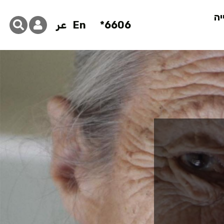
יה
6606*
En
عر