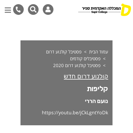
ליפות
דילוג
לתוכן
המרכזי
עמוד הבית
פסטיבל קולנוע דרום
פסטיבלים קודמים
פסטיבל קולנוע דרום 2020
קולנוע דרום חדש
קליפות
נועם הררי
https://youtu.be/jCkLgntYoDk