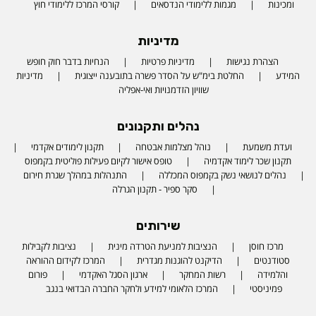
ומכינות
מגמות ללימודי הנדסאים
קורסי המרכז ללימודי חוץ
מדיניות
הצהרת נגישות
מדיניות פרטיות
הנחיות בדבר חוק חופש
המידע
החלטת בימ"ש על הסדר פשרה בתובענה ייצוגית
מדיניות
שוויון הזדמנויות ואי-אפליה
נהלים ותקנונים
ועדת משמעת
נוהל מצלמות אבטחה
תקנון לימודים אקדמי
תקנון שכר לימוד אקדמיה
טופס אישור לקיום פעילות פוליטית בקמפוס
נהלים לנושאי נשק בקמפוס המכללה
התנהלות במהלך שגרת חירום
סקר ספיר - תקנון הגרלה
שירותים
מרכז חוסן
הנציבות למניעת הטרדה מינית
נציבות לקבילות
סטודנטים
הדיקנט להוגנות מגדרית
המרכז לקידום ההוראה
והלמידה
רשות המחקר
ארגון הסגל האקדמי
פורום
פמיניסטי
המרכז הלאומי למידע ולחקר החברה הבדואי בנגב