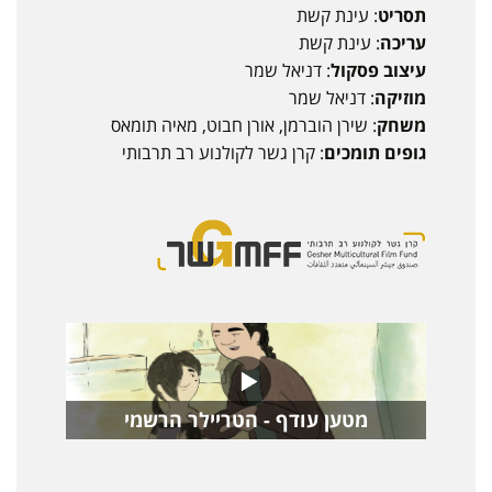
תסריט
: עינת קשת
עריכה
: עינת קשת
עיצוב פסקול
: דניאל שמר
מוזיקה
: דניאל שמר
משחק
: שירן הוברמן, אורן חבוט, מאיה תומאס
גופים תומכים
: קרן גשר לקולנוע רב תרבותי
מטען עודף - הטריילר הרשמי