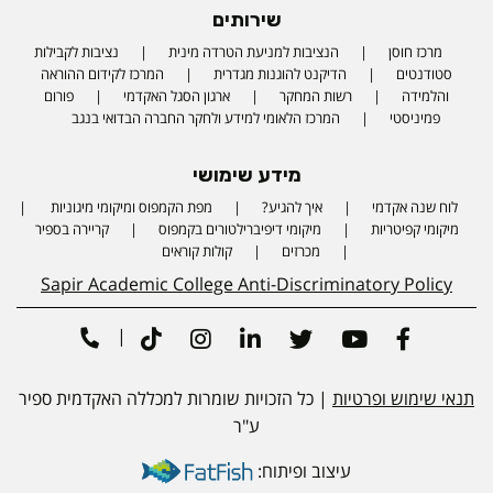
שירותים
מרכז חוסן
הנציבות למניעת הטרדה מינית
נציבות לקבילות
סטודנטים
הדיקנט להוגנות מגדרית
המרכז לקידום ההוראה
והלמידה
רשות המחקר
ארגון הסגל האקדמי
פורום
פמיניסטי
המרכז הלאומי למידע ולחקר החברה הבדואי בנגב
מידע שימושי
לוח שנה אקדמי
איך להגיע?
מפת הקמפוס ומיקומי מיגוניות
Phone number
מיקומי קפיטריות
מיקומי דיפיברילטורים בקמפוס
קריירה בספיר
מכרזים
קולות קוראים
Sapir Academic College Anti-Discriminatory Policy
|
Tiktok
Instagram
Linkedin
Twitter
Youtube
Facebook
תנאי שימוש ופרטיות
| כל הזכויות שומרות למכללה האקדמית ספיר
ע"ר
עיצוב ופיתוח: