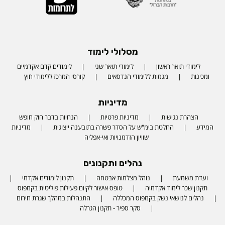
מסלולי לימוד
לימודי תואר ראשון
לימודי תואר שני
לימודים קדם אקדמיים
ומכינות
מגמות ללימודי הנדסאים
קורסי המרכז ללימודי חוץ
מדיניות
הצהרת נגישות
מדיניות פרטיות
הנחיות בדבר חוק חופש
המידע
החלטת בימ"ש על הסדר פשרה בתובענה ייצוגית
מדיניות
שוויון הזדמנויות ואי-אפליה
נהלים ותקנונים
ועדת משמעת
נוהל מצלמות אבטחה
תקנון לימודים אקדמי
תקנון שכר לימוד אקדמיה
טופס אישור לקיום פעילות פוליטית בקמפוס
נהלים לנושאי נשק בקמפוס המכללה
התנהלות במהלך שגרת חירום
סקר ספיר - תקנון הגרלה