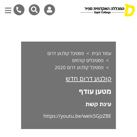
טען עודף
דילוג
לתוכן
המרכזי
עמוד הבית
פסטיבל קולנוע דרום
פסטיבלים קודמים
פסטיבל קולנוע דרום 2020
קולנוע דרום חדש
מטען עודף
עינת קשת
https://youtu.be/weIs5GJzZBE