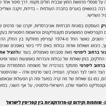
 על ספסלי מרפאות החוץ שבבית חולים מקומי. דרך סיפור אחד ש
רבה בנושאים בוערים בחברה העולמית – בדידות, זיקנה ושוליים
גיל השלישי.
יק
העוסקים בסוגיות חברתיות אוניברסליות, יוקרנו שני סרטים ש
 הקפריסאים המושפעים מקונפליקטים וטראומות היסטוריות בע
על השליטה באי במהלך השנים, כאשר החל מ-1974 קפריסין מח
 כיבוש ושאלות אודות גבולות באים לידי ביטוי באופנים שונים
ור ברחוב ליפרטי
מאת סטברוס פאמפליס. בעוד ש
להציל את
 החלקים, בוחן שאלות של גבולות והגדרות באמצעות הומור וסיטו
ברחוב ליפרטי
מתמקד בטרגדיה של משפחה המתמודדת עם מ
צד היווני לצד הטורקי. הצפייה בשני סרטים אלה – שההיסטוריה
הם, כמו גם שאלות של מה קרה בפועל ומה הן הפעולות שבאמצע
ונפליקט הלאומי שלנו, הישראלי-פלסטיני, על אף השוני, במי
-
שותפות וקידום קו-פרודוקציות בין קפריסין לישראל