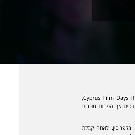
פסטיבל קולנוע דרום, בשיתוף פרויקט הקולנוע הישראלי של קרן רבינוביץ לאמנויות ו-Cyprus Film Days IFF,
רפית אך הפחות מוכרות
 הקולנוע בקפריסין, לאחר קבלת