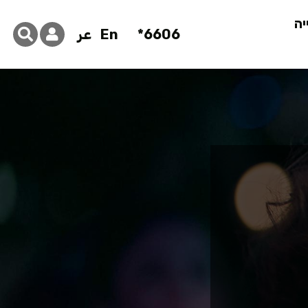
יה
6606*
En
عر