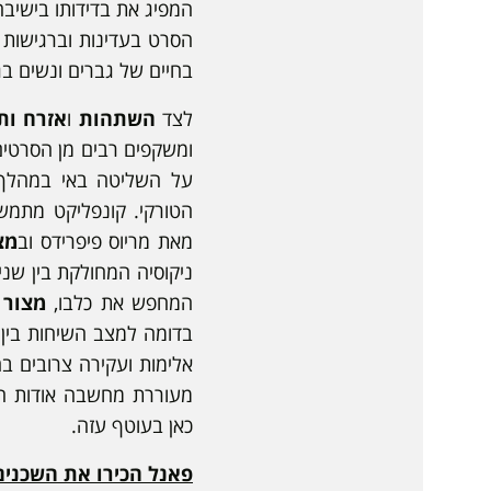
המפיג את בדידותו בישיבה
הסרט בעדינות וברגישות 
בחיים של גברים ונשים ב
לצד
השתהות
ו
אזרח ות
ומשקפים רבים מן הסרטים
הטורקי. קונפליקט מתמשך,
מאת מריוס פיפרידס וב
מצ
ניקוסיה המחולקת בין שני
המחפש את כלבו,
מצור 
בדומה למצב השיחות בין ה
אלימות ועקירה צרובים ב
מעוררת מחשבה אודות הק
כאן בעוטף עזה.
פאנל הכירו את השכנים