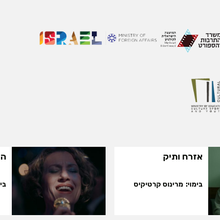
אזרח ותיק
הש
בימוי
מרינוס קרטיקיס
בימ