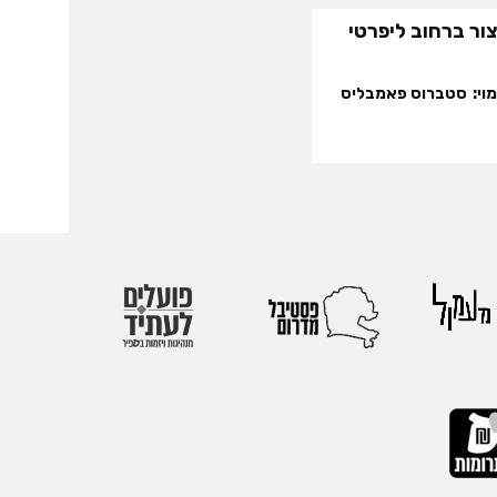
ור ברחוב ליפרטי
וי
סטברוס פאמבליס