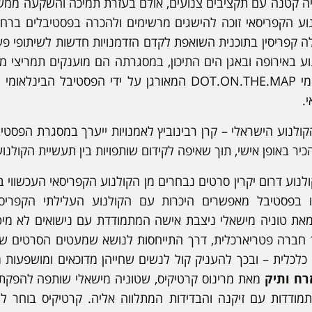
ה קטנה עם תקציבים צנועים, אולם בעזרת תמיכה והשקעה ממש
נוע הקפריסאי זוכה להישגים מרשימים ולהכרה בפסטיבלים ברח
ה קפריסין בתוכנית השואפת לקדם הזדמנויות חדשות לשיתופי פע
ע באירופה ובאגן הים התיכון, במסגרתה הם מוענקים תמריצי מס,
וכן שוק הסרטים הבינלאומי DOT.ON.THE.MAP המאורגן על ידי הפס
י.
הקולנוע הישראלי – קרן רבינוביץ לאמנויות ייערך במסגרת הפס
יר באופן אישי, תוך שאיפה לקידום שותפויות בין תעשיית הקולנ
נוע דרום יקרין סרטים נבחרים מן הקולנוע הקפריסאי העכשווי בנו
 בפסטיבל מאפשרים היכרות עם הקולנוע העלילתי הקפריסא
ת טוניה מישאלי ניצבת אישה המתמודדת עם נישואים לא מיטי
 חברה פטריארכלית, דרך התייחסות לנושא שמעטים הסרטים ש
כלכלית – ובכך להעניק קול לנשים שחייהן מדוכאים ומושפעות 
רח ותיק
מאת מרינוס קרטיקיס, שטוניה מישאלי שותפה להפקתו
תמודדות עם זיקנה והבדידות המתלווה אליה. קרטיקיס בוחר 