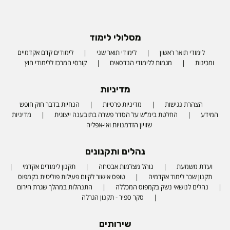
מסלולי לימוד
לימודי תואר ראשון
לימודי תואר שני
לימודים קדם אקדמיים
ומכינות
מגמות ללימודי הנדסאים
קורסי המרכז ללימודי חוץ
מדיניות
הצהרת נגישות
מדיניות פרטיות
הנחיות בדבר חוק חופש
המידע
החלטת בימ"ש על הסדר פשרה בתובענה ייצוגית
מדיניות
שוויון הזדמנויות ואי-אפליה
נהלים ותקנונים
ועדת משמעת
נוהל מצלמות אבטחה
תקנון לימודים אקדמי
תקנון שכר לימוד אקדמיה
טופס אישור לקיום פעילות פוליטית בקמפוס
נהלים לנושאי נשק בקמפוס המכללה
התנהלות במהלך שגרת חירום
סקר ספיר - תקנון הגרלה
שירותים