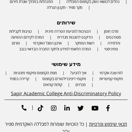
נהלים לנושאי נשק בקמפוס המכללה
התנהלות במהלך שגרת חירום
סקר ספיר - תקנון הגרלה
שירותים
מרכז חוסן
הנציבות למניעת הטרדה מינית
נציבות לקבילות
סטודנטים
הדיקנט להוגנות מגדרית
המרכז לקידום ההוראה
והלמידה
רשות המחקר
ארגון הסגל האקדמי
פורום
פמיניסטי
המרכז הלאומי למידע ולחקר החברה הבדואי בנגב
מידע שימושי
לוח שנה אקדמי
איך להגיע?
מפת הקמפוס ומיקומי מיגוניות
Phone number
מיקומי קפיטריות
מיקומי דיפיברילטורים בקמפוס
קריירה בספיר
מכרזים
קולות קוראים
Sapir Academic College Anti-Discriminatory Policy
|
Tiktok
Instagram
Linkedin
Twitter
Youtube
Facebook
תנאי שימוש ופרטיות
| כל הזכויות שומרות למכללה האקדמית ספיר
ע"ר