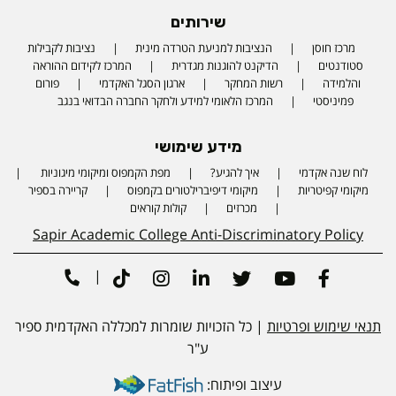
שירותים
מרכז חוסן
הנציבות למניעת הטרדה מינית
נציבות לקבילות
סטודנטים
הדיקנט להוגנות מגדרית
המרכז לקידום ההוראה
והלמידה
רשות המחקר
ארגון הסגל האקדמי
פורום
פמיניסטי
המרכז הלאומי למידע ולחקר החברה הבדואי בנגב
מידע שימושי
לוח שנה אקדמי
איך להגיע?
מפת הקמפוס ומיקומי מיגוניות
Phone number
מיקומי קפיטריות
מיקומי דיפיברילטורים בקמפוס
קריירה בספיר
מכרזים
קולות קוראים
Sapir Academic College Anti-Discriminatory Policy
|
Tiktok
Instagram
Linkedin
Twitter
Youtube
Facebook
תנאי שימוש ופרטיות
| כל הזכויות שומרות למכללה האקדמית ספיר
ע"ר
עיצוב ופיתוח: