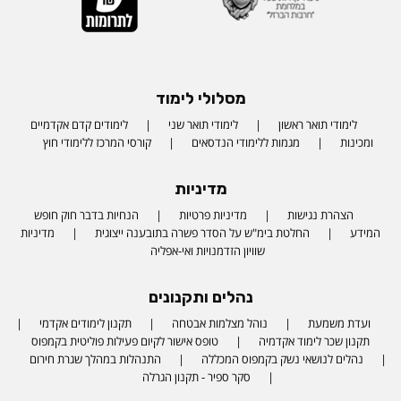
מסלולי לימוד
לימודי תואר ראשון
לימודי תואר שני
לימודים קדם אקדמיים
ומכינות
מגמות ללימודי הנדסאים
קורסי המרכז ללימודי חוץ
מדיניות
הצהרת נגישות
מדיניות פרטיות
הנחיות בדבר חוק חופש
המידע
החלטת בימ"ש על הסדר פשרה בתובענה ייצוגית
מדיניות
שוויון הזדמנויות ואי-אפליה
נהלים ותקנונים
ועדת משמעת
נוהל מצלמות אבטחה
תקנון לימודים אקדמי
תקנון שכר לימוד אקדמיה
טופס אישור לקיום פעילות פוליטית בקמפוס
נהלים לנושאי נשק בקמפוס המכללה
התנהלות במהלך שגרת חירום
סקר ספיר - תקנון הגרלה