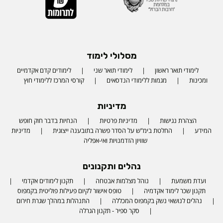
מסלולי לימוד
לימודי תואר ראשון
לימודי תואר שני
לימודים קדם אקדמיים
ומכינות
מגמות ללימודי הנדסאים
קורסי המרכז ללימודי חוץ
מדיניות
הצהרת נגישות
מדיניות פרטיות
הנחיות בדבר חוק חופש
המידע
החלטת בימ"ש על הסדר פשרה בתובענה ייצוגית
מדיניות
שוויון הזדמנויות ואי-אפליה
נהלים ותקנונים
ועדת משמעת
נוהל מצלמות אבטחה
תקנון לימודים אקדמי
תקנון שכר לימוד אקדמיה
טופס אישור לקיום פעילות פוליטית בקמפוס
נהלים לנושאי נשק בקמפוס המכללה
התנהלות במהלך שגרת חירום
סקר ספיר - תקנון הגרלה