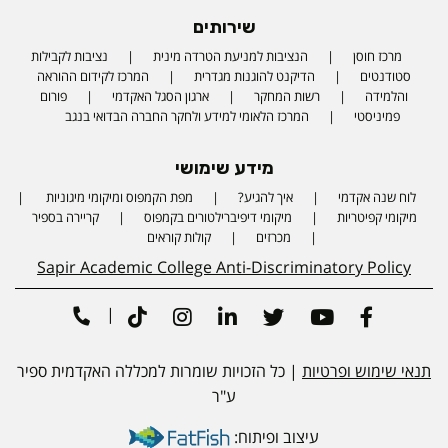
שירותים
מרכז חוסן
הנציבות למניעת הטרדה מינית
נציבות לקבילות
סטודנטים
הדיקנט להוגנות מגדרית
המרכז לקידום ההוראה
והלמידה
רשות המחקר
ארגון הסגל האקדמי
פורום
פמיניסטי
המרכז הלאומי למידע ולחקר החברה הבדואי בנגב
מידע שימושי
לוח שנה אקדמי
איך להגיע?
מפת הקמפוס ומיקומי מיגוניות
Phone number
מיקומי קפיטריות
מיקומי דיפיברילטורים בקמפוס
קריירה בספיר
מכרזים
קולות קוראים
Sapir Academic College Anti-Discriminatory Policy
|
Tiktok
Instagram
Linkedin
Twitter
Youtube
Facebook
תנאי שימוש ופרטיות
| כל הזכויות שומרות למכללה האקדמית ספיר
ע"ר
עיצוב ופיתוח: