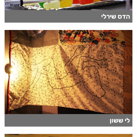
הדס שירלי
לי ששון