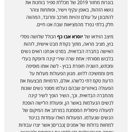
בוגרות מחזור 2019 של מכללת ספיר בוחנות את
נושא הזהות, באופן עקיף וישיר, ופותחות צוהר
להתבונן על עולם זהויות מורכב ומרובד, המהווה
חלק בלתי נפרד מהמציאות שבה אנו חיים.
מיצב הוידאו של
יוסרא אבו כף
הכולל שלושה פסלי
בוץ, מציב מראה, מתוך נקודת מבט אישית, לזהות
האישה בחברה הבדואית. בסרט אנחנו רואים נשים
בלבוש מסורתי: אחת שרה שירי קינה ודופקת בעלי
ומכתש, השניה חופרת בבוץ - לשה אותו מוסיפה
מים וממשיכה ללוש. מגוון הפעולות מעלות על
הדעת טקס דתי כלשהו. אולם, הדמויות מבצעות את
הפעולה באיזורים שבהם נעלמו מספר נשים שונות
מהחברה הבדואית. וכך, השיר הופך לשיר קינה
לנשים הנעלמות באשר הן, ופעולת הלישה הופכת
לפעולה פיסולית המסמנת במרחב את המיקום של
הנשים שנעלמו. הפעולות האלו עומדות בניגוד
למחוות גדולות של אמנים )גברים( אשר יצרו עבודות