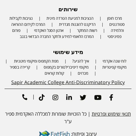
שירותים
מרכז חוסן
הנציבות למניעת הטרדה מינית
נציבות לקבילות
סטודנטים
הדיקנט להוגנות מגדרית
המרכז לקידום ההוראה
והלמידה
רשות המחקר
ארגון הסגל האקדמי
פורום
פמיניסטי
המרכז הלאומי למידע ולחקר החברה הבדואי בנגב
מידע שימושי
לוח שנה אקדמי
איך להגיע?
מפת הקמפוס ומיקומי מיגוניות
Phone number
מיקומי קפיטריות
מיקומי דיפיברילטורים בקמפוס
קריירה בספיר
מכרזים
קולות קוראים
Sapir Academic College Anti-Discriminatory Policy
|
Tiktok
Instagram
Linkedin
Twitter
Youtube
Facebook
תנאי שימוש ופרטיות
| כל הזכויות שומרות למכללה האקדמית ספיר
ע"ר
עיצוב ופיתוח: