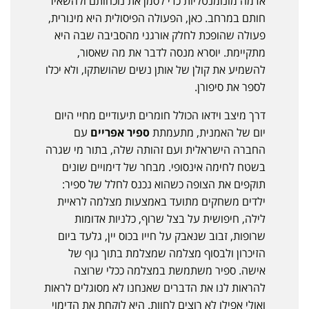
אדמה מונומנטליות כדי לסמן את נוכחותם ולהשאיר
חותם במרחב. כאן, הפעולה הפיסולית היא מינורית,
פעולה שהופכת לחלק אורגני מהסביבה שבה היא
מתקיימת. יוסרא מנסה לדבר את מה שאסור,
להשמיע את קולן של אותן נשים שהושתקו, ולא יכלו
לספר את סיפורן.
דרך מיצב וידאו הכולל חומרים תיעודיים מחיי היום
יום של האמנית, מתעמתת
ספיר אפריים
עם
החברה הישראלית ועם זהותה שלה, בתור מי שגרה
בשטח לחימה אינסופי. מבחר של דימויים שונים
תוקפים את הצופה כשהוא נכנס לחלל של ספיר:
ילדים משחקים מתועד באמצעות מצלמה לראיית
לילה, חיפושית על בצל שרוף, כלניות אדומות
שרופות, זבוב שנאבק על חייו בכוס יין, גלעד ביום
הזיכרון ולבסוף מצלמה שמצלמת בתוך גוף של
אישה. ספיר משתמשת במצלמה ככלי שרוצה
להראות לנו את הדברים שאנחנו לא מסוגלים לראות
ואולי אפילו לא רוצים לחוות. היא לוקחת את הדימוי