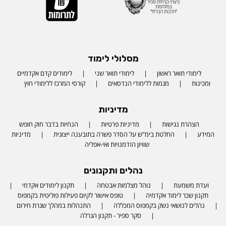
מסלולי לימוד
לימודי תואר ראשון
לימודי תואר שני
לימודים קדם אקדמיים
ומכינות
מגמות ללימודי הנדסאים
קורסי המרכז ללימודי חוץ
מדיניות
הצהרת נגישות
מדיניות פרטיות
הנחיות בדבר חוק חופש
המידע
החלטת בימ"ש על הסדר פשרה בתובענה ייצוגית
מדיניות
שוויון הזדמנויות ואי-אפליה
נהלים ותקנונים
ועדת משמעת
נוהל מצלמות אבטחה
תקנון לימודים אקדמי
תקנון שכר לימוד אקדמיה
טופס אישור לקיום פעילות פוליטית בקמפוס
נהלים לנושאי נשק בקמפוס המכללה
התנהלות במהלך שגרת חירום
סקר ספיר - תקנון הגרלה