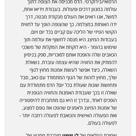
הרפואי/בירוקרטי. הדס מכניסה את הצופה לתוך
עולמה במגוון דרכים ופעולות. בעבודת וידיאו אחת,
למשל, אנו רואים את העולם מנקודת מבטה, דרך
ידה האוחזת במצלמה. כך שהצופה הופך עד לחווית
הקושי הפיזי של הליכה עם קביים בכל יום ויום.
בעבודות המיצג היא מנסה לחשוף את עולמה תוך
שימוש בהומר - היא לוקחת את המקלות של משככי
הכאבים שלה והופכת אותם לסוכריות, ספק בניסיון
להמתיק את החוויה שהיא עצמה עוברת. נשאלת
השאלה, כיצד אפשר לעשות אמנות מחוץ לגוף
שלך, מחוץ לזהות של הגוף המתמודד עם כאב, סבל
ותחושות שונות שעולת בכל יום? הדס מתמודדת עם
שאלה זו בכך שעבודת האמנות והחוויה הגופנית
הופכים לאחד, ובדרך זו היא גם מתחברת להיסטוריה
של אמנות המיצג ולאמנים שהפכו את גופם למצע,
ואת הפעולה האישית והכואבת לפעולה רחבה יותר -
לפעולה בעולם.
שמיכת הטלאים של
לי ששון
מורכבת ממגוון של