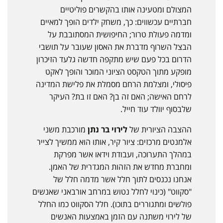
המצולם ומטעינה אותו בהקשרים פוליטיים
חברתיים עכשווים: כך, משחק ילדים הופך למאיים
ומדמה פעולת טרור; החיפושית המסתובבת על
הבצל השרוף מדברת את האסון שעובר על תושבי
הדרום בכל פעם שיש מתקפה חדשה גלעד הזיכרון
מופקע מתוך הטקסט הציוני המוכר והופך לאקט
פיסולי, ומצלמת הרחם מסמלת את פלישת המדינה
לרחם האישה; האם זה בן? האם זו בת? העיקר
שלבסוף יוולד עוד חייל.
ההצבה הציורית של
לירוי בר נתן
מורכבת משני
אלמנטים מרכזים: ציור קיר, אותו הוא ממשיך לצייר
במהלך התערוכה, ועבודת וידאו אשר מפרקת
ומחברת מחדש את הזהות המגדרית של האמן.
אנחנו נכנסים לתוך חלל אשר מדמה חלל של
"סקווט" (כינוי לחלל נטוש במרחב אורבאני שאנשים
פולשים ומתגוררים בתוכו). חלל הסקווט כמו החלל
של לירוי משתנה עם הזמן באמצעות האנשים