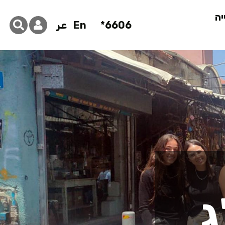
יה
6606*
En
عر
ג