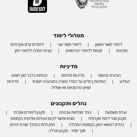
מסלולי לימוד
לימודי תואר ראשון
לימודי תואר שני
לימודים קדם אקדמיים
ומכינות
מגמות ללימודי הנדסאים
קורסי המרכז ללימודי חוץ
מדיניות
הצהרת נגישות
מדיניות פרטיות
הנחיות בדבר חוק חופש
המידע
החלטת בימ"ש על הסדר פשרה בתובענה ייצוגית
מדיניות
שוויון הזדמנויות ואי-אפליה
נהלים ותקנונים
ועדת משמעת
נוהל מצלמות אבטחה
תקנון לימודים אקדמי
תקנון שכר לימוד אקדמיה
טופס אישור לקיום פעילות פוליטית בקמפוס
נהלים לנושאי נשק בקמפוס המכללה
התנהלות במהלך שגרת חירום
סקר ספיר - תקנון הגרלה