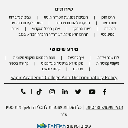
שירותים
מרכז חוסן
הנציבות למניעת הטרדה מינית
נציבות לקבילות
סטודנטים
הדיקנט להוגנות מגדרית
המרכז לקידום ההוראה
והלמידה
רשות המחקר
ארגון הסגל האקדמי
פורום
פמיניסטי
המרכז הלאומי למידע ולחקר החברה הבדואי בנגב
מידע שימושי
לוח שנה אקדמי
איך להגיע?
מפת הקמפוס ומיקומי מיגוניות
Phone number
מיקומי קפיטריות
מיקומי דיפיברילטורים בקמפוס
קריירה בספיר
מכרזים
קולות קוראים
Sapir Academic College Anti-Discriminatory Policy
|
Tiktok
Instagram
Linkedin
Twitter
Youtube
Facebook
תנאי שימוש ופרטיות
| כל הזכויות שומרות למכללה האקדמית ספיר
ע"ר
עיצוב ופיתוח: