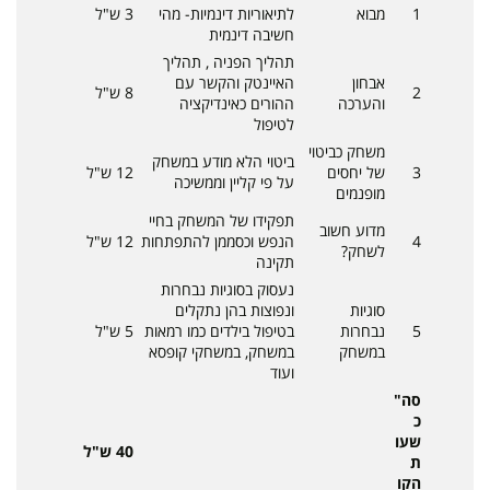
1
מבוא
לתיאוריות דינמיות- מהי
3 ש"ל
חשיבה דינמית
תהליך הפניה , תהליך
אבחון
האיינטק והקשר עם
2
8 ש"ל
והערכה
ההורים כאינדיקציה
לטיפול
משחק כביטוי
ביטוי הלא מודע במשחק
3
של יחסים
12 ש"ל
על פי קליין וממשיכה
מופנמים
תפקידו של המשחק בחיי
מדוע חשוב
4
הנפש וכסממן להתפתחות
12 ש"ל
לשחק?
תקינה
נעסוק בסוגיות נבחרות
סוגיות
ונפוצות בהן נתקלים
5
נבחרות
בטיפול בילדים כמו רמאות
5 ש"ל
במשחק
במשחק, במשחקי קופסא
ועוד
סה"
כ
שעו
40 ש"ל
ת
הקו