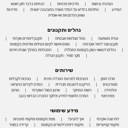
הצהרת נגישות
מדיניות פרטיות
הנחיות בדבר חוק חופש
המידע
החלטת בימ"ש על הסדר פשרה בתובענה ייצוגית
מדיניות
שוויון הזדמנויות ואי-אפליה
נהלים ותקנונים
ועדת משמעת
נוהל מצלמות אבטחה
תקנון לימודים אקדמי
תקנון שכר לימוד אקדמיה
טופס אישור לקיום פעילות פוליטית בקמפוס
נהלים לנושאי נשק בקמפוס המכללה
התנהלות במהלך שגרת חירום
סקר ספיר - תקנון הגרלה
שירותים
מרכז חוסן
הנציבות למניעת הטרדה מינית
נציבות לקבילות
סטודנטים
הדיקנט להוגנות מגדרית
המרכז לקידום ההוראה
והלמידה
רשות המחקר
ארגון הסגל האקדמי
פורום
פמיניסטי
המרכז הלאומי למידע ולחקר החברה הבדואי בנגב
מידע שימושי
לוח שנה אקדמי
איך להגיע?
מפת הקמפוס ומיקומי מיגוניות
מיקומי קפיטריות
מיקומי דיפיברילטורים בקמפוס
קריירה בספיר