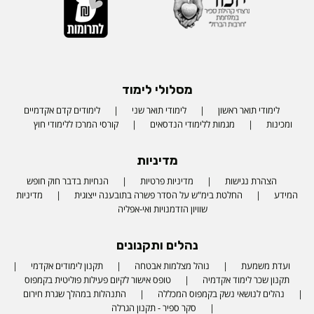
מסלולי לימוד
לימודי תואר ראשון
לימודי תואר שני
לימודים קדם אקדמיים
ומכינות
מגמות ללימודי הנדסאים
קורסי המרכז ללימודי חוץ
מדיניות
הצהרת נגישות
מדיניות פרטיות
הנחיות בדבר חוק חופש
המידע
החלטת בימ"ש על הסדר פשרה בתובענה ייצוגית
מדיניות
שוויון הזדמנויות ואי-אפליה
נהלים ותקנונים
ועדת משמעת
נוהל מצלמות אבטחה
תקנון לימודים אקדמי
תקנון שכר לימוד אקדמיה
טופס אישור לקיום פעילות פוליטית בקמפוס
נהלים לנושאי נשק בקמפוס המכללה
התנהלות במהלך שגרת חירום
סקר ספיר - תקנון הגרלה