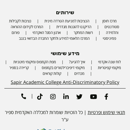
שירותים
מרכז חוסן
הנציבות למניעת הטרדה מינית
נציבות לקבילות
סטודנטים
הדיקנט להוגנות מגדרית
המרכז לקידום ההוראה
והלמידה
רשות המחקר
ארגון הסגל האקדמי
פורום
פמיניסטי
המרכז הלאומי למידע ולחקר החברה הבדואי בנגב
מידע שימושי
לוח שנה אקדמי
איך להגיע?
מפת הקמפוס ומיקומי מיגוניות
Phone number
מיקומי קפיטריות
מיקומי דיפיברילטורים בקמפוס
קריירה בספיר
מכרזים
קולות קוראים
Sapir Academic College Anti-Discriminatory Policy
|
Tiktok
Instagram
Linkedin
Twitter
Youtube
Facebook
תנאי שימוש ופרטיות
| כל הזכויות שומרות למכללה האקדמית ספיר
ע"ר