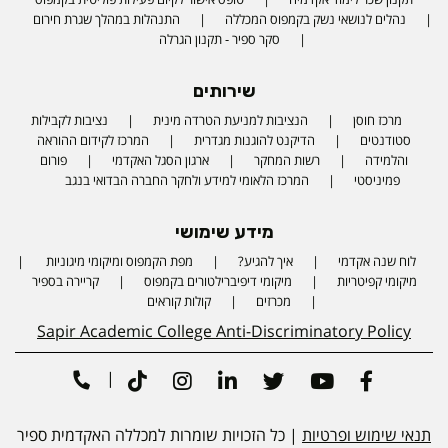
נהלים לנושאי נשק בקמפוס המכללה
התנהלות במהלך שגרת חירום
סקר ספיר - תקנון הגרלה
שירותים
מרכז חוסן
הנציבות למניעת הטרדה מינית
נציבות לקבילות
סטודנטים
הדיקנט להוגנות מגדרית
המרכז לקידום ההוראה
והלמידה
רשות המחקר
ארגון הסגל האקדמי
פורום
פמיניסטי
המרכז הלאומי למידע ולחקר החברה הבדואי בנגב
מידע שימושי
לוח שנה אקדמי
איך להגיע?
מפת הקמפוס ומיקומי מיגוניות
Phone number
מיקומי קפיטריות
מיקומי דיפיברילטורים בקמפוס
קריירה בספיר
מכרזים
קולות קוראים
Sapir Academic College Anti-Discriminatory Policy
|
Tiktok
Instagram
Linkedin
Twitter
Youtube
Facebook
תנאי שימוש ופרטיות
| כל הזכויות שומרות למכללה האקדמית ספיר