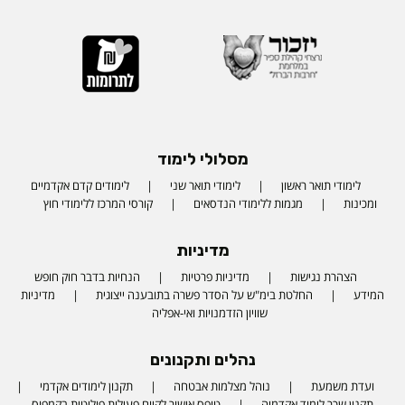
מסלולי לימוד
לימודי תואר ראשון
לימודי תואר שני
לימודים קדם אקדמיים
ומכינות
מגמות ללימודי הנדסאים
קורסי המרכז ללימודי חוץ
מדיניות
הצהרת נגישות
מדיניות פרטיות
הנחיות בדבר חוק חופש
המידע
החלטת בימ"ש על הסדר פשרה בתובענה ייצוגית
מדיניות
שוויון הזדמנויות ואי-אפליה
נהלים ותקנונים
ועדת משמעת
נוהל מצלמות אבטחה
תקנון לימודים אקדמי
תקנון שכר לימוד אקדמיה
טופס אישור לקיום פעילות פוליטית בקמפוס