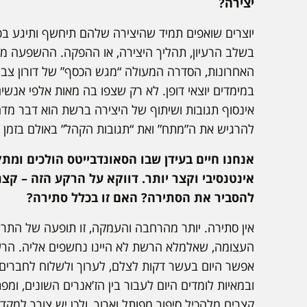
יצירה?
יוצרים שואפים תמיד שהיצירה שלהם תיחשף ותיגע ב
בשלב הרעיון, תהליך היצירה, או ההפקה. ההשפעה מת
האחרונות, הסדרה המעולה “מגש הכסף” של דורון צב
במימדים יוצאי דופן. לא רק שצפו בה מאות אלפי אנשים
אינסוף תגובות ושיתוף של היצירה ברשת הוא דבר מדהים
להרגיש את ה”מתח” ואת “תגובות הקהל” באולם בזמן 
אנחנו חיים בעידן שבו הסאונדבייטס הולכים ומתקצ
אינטנסיבי וקצר יותר. דווקא על הרקע הזה – ק
להסביר את הסתירה? האם זו בכלל סתירה?
אין סתירה. יותר מהרחבה והעמקה, זו תופעה של התר
העצומה, שאלמלא הרשת לא היינו נחשפים אליה. הרשתו
אפשר היום בעשר דקות לצלם, לערוך ולשלוח לחברים ס
ובמאיות לומדים היום לעבור בין הז’אנרים השונים, ומ
קצרים מלהכיל סיפור מפותל וארוך, ולכן יש צורך למקד