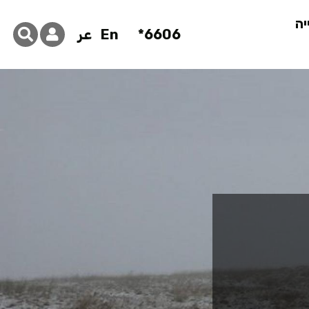
יה
6606*
En
عر
 2018