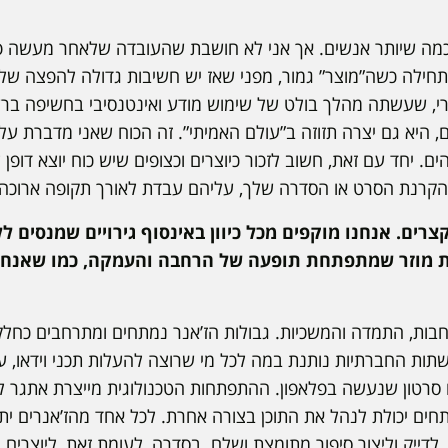
כמה שיותר אנשים. אך אני לא חושבת שהעובדה שלאחר מעשה פר
חילה כשה”מוצר” גמור, מפני שאז יש חשיבות גדולה להפצה שלו
רי, שעשתה מהלך בולט של שימוש מודע ואינטנסיבי בחשיפה ב
, היא גם יצרה תזוזה ב”עולם האמיתי”. זה הכוח שאני מדברת עליו
. יחד עם זאת, חשוב לזכור כיוצרים וכצופים שיש כוח יוצא דופן ל
הקרנת הסרט או הסדרה שלך, עליהם עבדת לאורך תקופה ארוכה ש
רים. אנחנו מוקפים מכל כיוון באינסוף גירויים שמנסים לל
צת מוזר שמתפתחת תופעה של הרחבה והעמקה, כמו שאנחנו 
חבות, התמדה והמשכיות. גבולות הז’אנר נמתחים ומתרחבים כחל
ת החברתיות נותנת במה לכל מי שרוצה להעלות תכני וידאו, על
רטון שנעשה בפלאפון. ההתפתחות הטכנולוגית מייצרת אתגר ליו
פתחים יכולת לנהל את התוכן בצורה אחרת. לכל אחד מהז’אנרים יתר
, לדייק וליצור סיפור מתומצת ושלם. בסדרה, לעומת זאת, ליוצרי