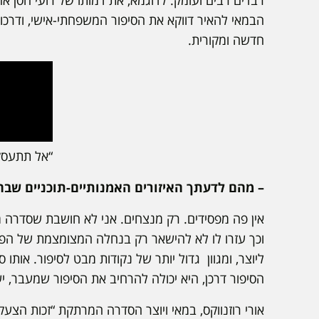
רבדים רבים ועומק. לדוגמא, את דמותו של רועי חסן 
הבמאי להאיר דווקא את הסיפור המשפחתי-אישי, ודרכו 
חדשה ומקורית.
“אל תתעסק
– מהם לדעתך האיזורים האמנותיים-תוכניים שב
אין פה מפסידים. רק מנצחים. אני לא חושבת שסדרה 
וכך עזרו לו לא להישאר רק בנחלה המצומצמת של הפס
ליוצר, ומגוון גדול יותר של נקודות מבט לסיפור. אותו
הסיפור דרכן, היא יכולה להרחיב את הסיפור שמעבר, יש
אורי רוזנווקס, במאי ויוצר הסדרה המרתקת “זכות הצ