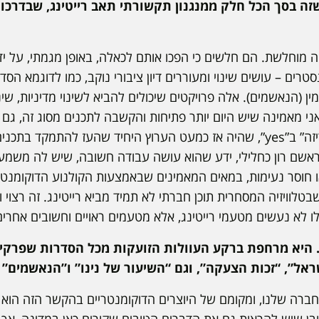
זה בסך הכל חלק ממנגנון תקשורתי תאב רייטינג, שבדרכו
 מוחלשת. הם חלשים כי הפכו אותם לכאלה, באופן מגמתי, על יד
טרים – עושים שינוי ומעוררים דיון ציבורי נוקב, כמו לדוגמא 
(הנאשמים). אלה פרויקטים שיכולים להביא לשינוי מדיניות, שינוי
 מאמינה שיש היום יותר פתיחות והקשבה לתכנים מסוג זה, גם 
עמד במרכז. אני זוכרת לפני עשרים שנה את ערוץ “בריזה” ב”yes”, שהיה אז כמעט הערו
בראשם רון כחלילי, ידע שהוא עושה עבודה חשובה, שיש לה משמע
ו חוסר נעימות, במאים המאמינים שבאמצעות הקולנוע הדוקומנט
 שבטלוויזיה המסחרית תוכן חברתי לא תמיד מביא רייטינג. זה רצוי
ו לא נעשים מטעמי רייטינג, אלא מטעמים ראויים וחשובים אחרים.
. היא מרחפת ברקע העוולות הזועקות מכל הסדרות שפרקים
אל”, “זכות הצעקה”, וגם “השיעור של נינו” ו”הנאשמים”
ברה שלנו, ומקומם של היוצרים הדוקומנטריים בהקשר הזה הוא ח