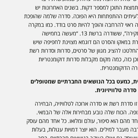
ותמצות התוכן למספר דקות. בשנים האחרונות יש
. לעיתים ההתפתחות היא הפוכה. סדרה שלמה שהופכת
אוי להרחבה והופך להיות סרט בודד. כמו במקרה
של “אל מותהמין (הנאשמים)”, סרט של הבמאית לימור פנחסוב ועורך התוכן אייל בלחסן, שתחילתו בסדרה בשם “תיק בחקירה”, ששודרה ברשת 13. “מעשה בחמישה
דרת במאקו והסרט הם דוגמא מצוינת לחפיפה שיש
החלטנו להציג מגוון של סרטים, סדרות וסדרות רשת
כן כזה, כמה מקום מקבלות סדרות דוקומנטריות
רה הדוקומנטרית.
ת, כמעט בכל הנושאים החברתיים שמטופלים
רה טלוויזיונית.
ו סדרת רשת או סדרה ארוכה לטלוויזיה, הבחירה
ופה. הכוח שלה נובע מבחירות אלה של הבמאי.
חד מהם הוא סיפור, עולם ומלואו. כל אחד מהם עוסק
ה מעבר למילים. הוא יוצר דמויות עגולות, בעלות