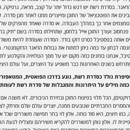
הז’אנר. בסדרת רשת יש דגש גדול יותר על קצב, מראה, גרפיקה, 
ינים את הפוטנציאל של התוכן ומייצרים ממנו לאחר מכן סדרה
מצמים אחר כך במהלך העבודה. או סדרה שאחד מהפרקים שלה ר
נים אותה בפסטיבל כסרט דוקו בודד. הסדרה שעומדת להיות משו
נסה לבחון עד כמה ניתן למתוח את גבולות הז’אנר הדוקומנטרי. 
יבל, אנחנו בוחנים כמה מקום יש על מסך הטלויזיה והקולנוע לתו
תרחש בשנים האחרונות כבר משפיע על היוצרים, ועל עולם היצי
פרת נולד כסדרת רשת, נוגע בדרכו הפואטית, המטאפורי
כמה מילים על היתרונות והמגבלות של סדרת רשת לעומת סד
טים), הכל תלוי בפיצוח התוכן ובחירת הגיבורים. לא משנה אם ז
המסרים החברתיים שנובעים ממנה, יוצרים עולם שלם ומרתק לצ
 כמו חיצים, היא סוד כוחה. אלון לוי בחר חמישה משוררים שכל א
ינית לו. אלון נותן למשוררים להקריא משיריהם ומצליח לגעת הרב