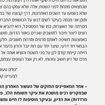
המציאות בה הם חיים ולשקף אותה דרך המצלמה. כמוב
שנמצאים מתחת לפני השטח, אלה שלא עסקו בהם שני
שלא נשמעו עד השנים האחרונות, דרך קבוצה של במאי
ותוכן אני מנסה בעיקר לשים דגש על הנושאים החברתיי
מטרתה של האוצרות, כמו של הפסטיבל, היא להביא את 
רוצים ליצור חיבור לתושבים שגרים באזור הדרום, תושב
באמצעות חשיפה לאותם סרטים וסדרות חשובים. חלק 
הבמאי דוד דרעי, שיצר יחד עם רות יובל ודורון גלע
הייתה קיימת קודם לכן על פני השטח והוציא אותה אל
מרכז של דיון חשוב ומהותי, לא רק אצל הצופים עצמ
“כולם טעוני טיפוח” 
לצערינו קטע הוידא
– אחד המאפיינים החזקים של העשור האחרון הוא
שבמקרים רבים מושכת את עיקר תשומת הלב. פרק
מרדדות) את הדיון, ובעיקר מוסיפות לו חיים ו