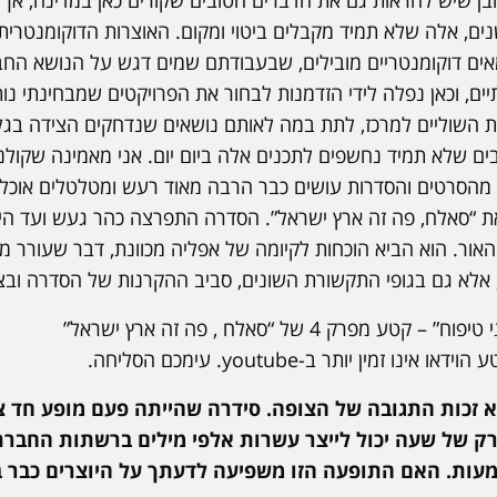
ן שיש להראות גם את הדברים הטובים שקורים כאן במדינה, אך 
ם, אלה שלא תמיד מקבלים ביטוי ומקום. האוצרות הדוקומנטרי
ם דוקומנטריים מובילים, שבעבודתם שמים דגש על הנושא החברת
ם, וכאן נפלה לידי הזדמנות לבחור את הפרויקטים שמבחינתי נו
השוליים למרכז, לתת במה לאותם נושאים שנדחקים הצידה בגלל ס
ים שלא תמיד נחשפים לתכנים אלה ביום יום. אני מאמינה שקולנוע
מהסרטים והסדרות עושים כבר הרבה מאוד רעש ומטלטלים אוכלוס
זר את “סאלח, פה זה ארץ ישראל”. הסדרה התפרצה כהר געש ועד 
 האור. הוא הביא הוכחות לקיומה של אפליה מכוונת, דבר שעורר
ם, אלא גם בגופי התקשורת השונים, סביב ההקרנות של הסדרה וב
– קטע מפרק 4 של “סאלח , פה זה ארץ ישראל”
ו אינו זמין יותר ב-youtube. עימכם הסליחה.
 זכות התגובה של הצופה. סידרה שהייתה פעם מופע חד צדד
 של שעה יכול לייצר עשרות אלפי מילים ברשתות החברתי
משמעות. האם התופעה הזו משפיעה לדעתך על היוצרים כב