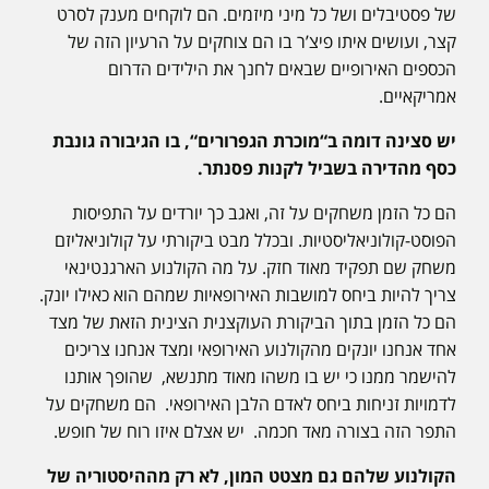
של פסטיבלים ושל כל מיני מיזמים. הם לוקחים מענק לסרט
קצר, ועושים איתו פיצ’ר בו הם צוחקים על הרעיון הזה של
הכספים האירופיים שבאים לחנך את הילידים הדרום
אמריקאיים.
יש סצינה דומה ב“מוכרת הגפרורים“, בו הגיבורה גונבת
כסף מהדירה בשביל לקנות פסנתר.
הם כל הזמן משחקים על זה, ואגב כך יורדים על התפיסות
הפוסט-קולוניאליסטיות. ובכלל מבט ביקורתי על קולוניאליזם
משחק שם תפקיד מאוד חזק. על מה הקולנוע הארגנטינאי
צריך להיות ביחס למושבות האירופאיות שמהם הוא כאילו יונק.
הם כל הזמן בתוך הביקורת העוקצנית הצינית הזאת של מצד
אחד אנחנו יונקים מהקולנוע האירופאי ומצד אנחנו צריכים
להישמר ממנו כי יש בו משהו מאוד מתנשא, שהופך אותנו
לדמויות זניחות ביחס לאדם הלבן האירופאי. הם משחקים על
התפר הזה בצורה מאד חכמה. יש אצלם איזו רוח של חופש.
הקולנוע שלהם גם מצטט המון, לא רק מההיסטוריה של