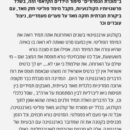
ב“מוכרת הגפרורים” סיפור הילדים הקלאסי הזה, בשלל
פרשנויותיו הקולנועיות, מקבל מימד פוליטי חזק מאד, עם
ביקורת חברתית חזקה מאד על פערים מעמדיים, ניצול
עובדים וכו‘
בקולנוע ארגנטינאי בשנים האחרונות אתה תמיד רואה את
המימד הפוליטי. אין כמעט סרט שאתה לא רואה בו באיזה
שהיא צורה את המימד הזה. אפילו אם זו סצנה נורא
משעשעת, אבל כזו שמבחינתי נורא תופסת את המצב שם – מי
שילם על הארוחה. את שילמת? כי אני לא…. יש לך כרטיס
אשראי? אין לך כרטיס אשראי? זה משהו שבאמת תופס את רוח
הדברים בארגנטינה של היום. המדינה הזו סובלת כבר תקופה
ארוכה ממדיניות כלכלית מאוד בעייתית, מאבקים תמידיים בין
תפיסות ניאו ליברליות לבין הסתמכות על ארה”ב , שפל כלכלי
וכו, וכל הדברים האלה תמיד זולגים באיזה שהוא אופן לתוך
הקולנוע. בכלל יש מסורת של קולנוע מאוד פוליטי בארנגטינה.
אבל זה אף פעם לא פמפלטי. הסרטים נורא חכמים, וכל הזמן
מכניסים בקטנה את זה שמדובר בארגנטינה עם הבעיות של
ארגנטינה. אלה לא סרטים שבורחים לאוניברסליזם. כאילו