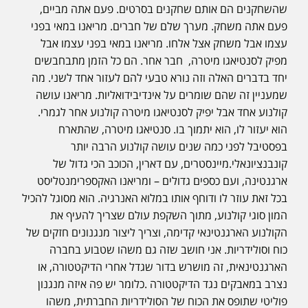
שהשחקנים הם אותם שחקנים בסרטים. פעם אתה מביים,
פעם אתה משחק. מערך שלם של חברים. מריאנו במאי בפני
עצמו אבל משחק אצל אלחו. מריאנו במאי בפני עצמו אבל
מפיק לסנטיאגו מיטרה, חבר אחר. הם כל הזמן מתבחבשים
יחד בדברים האלה וזה נורא טבעי להם לעזור אחד לשני. מה
שמעניין זה שהם שומרים על אינדיבידואליות. מריאנו עושה
קולנוע אחד אבל יפיק לסנטיאגו מיטרה קולנוע אחר לגמרי.
הוא יעזור לו, הוא יתמוך בו. סנטיאגו מיטרה, שהתארח
בפסטיבל לפני כמה שנים עושה קולנוע הרבה יותר
קונבנציונאלי.מיינסטרים, עם דארין, הכוכב הכי גדול של
ארגנטינה, ועם כספים גדולים – ומריאנו האקספרימנטליסט
בכל זאת עוזר לו ודוחף אותו במלוא האנרגיה. הוא מסוגל להכיל
המון סוגי קולנוע, מתוך השקפת עולם שצריך להעיף את
הקולנוע הארגנטינאי קדימה, וצריך ליצור מנגנונים חזקים של
כוח וסולידריות. אני חושב שזה גם משהו שטבוע בחברה
הארגנטינאית, זה מושרש בדור שגדל אחרי הדיקטטורה, או
נצרב במאבקים נגד הדיקטטורה .כלומר יש פה איזה מנגנון
פוליטי שתופס את הכוח של הסולידריות החברתית, משהו