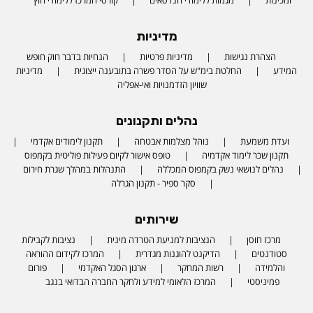
מדיניות
הצהרת נגישות
מדיניות פרטיות
הנחיות בדבר חוק חופש
המידע
החלטת בימ"ש על הסדר פשרה בתובענה ייצוגית
מדיניות
שוויון הזדמנויות ואי-אפליה
נהלים ותקנונים
ועדת משמעת
נוהל מצלמות אבטחה
תקנון לימודים אקדמי
תקנון שכר לימוד אקדמיה
טופס אישור לקיום פעילות פוליטית בקמפוס
נהלים לנושאי נשק בקמפוס המכללה
התנהלות במהלך שגרת חירום
סקר ספיר - תקנון הגרלה
שירותים
מרכז חוסן
הנציבות למניעת הטרדה מינית
נציבות לקבילות
סטודנטים
הדיקנט להוגנות מגדרית
המרכז לקידום ההוראה
והלמידה
רשות המחקר
ארגון הסגל האקדמי
פורום
פמיניסטי
המרכז הלאומי למידע ולחקר החברה הבדואי בנגב