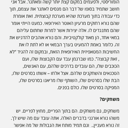
הומוריסטי, ולפעמים במקום קצת יותר קשה ומאתגר. אבל אני
חושב שתמיד בסופו של דבר הם מנסים לאתגר את עצמם, תוך
כדי עבודה בתוך מערכת שהיא מערכת קבוצתית. זאת אומרת
שהם נורא רחוקים מרעיון האוטר האירופאי. כמעט הייתי אומר
שהם מתנגדים לו. אלה יצירות אשר למרות שחתום עליהם
במאי אחד, הן מאוד קולקטיביות. והם נורא אוהבים להדגיש את
זה. כלומר באמת להמעיט בערך הבמאי או לא לתת לו את
החשיבות המטאפיזית האירופאית הזאת, ובמקום זה להגיד “לא
, זאת קבוצה”. כמו שברגמן עבד עם הקבוצות שלו, ועם
הכוכבים שלו, הם עובדים בדרכים שלהם, עם האנשים,
הטכנאים והשחקנים שלהם. אצל אלחו – אשתו בסרטים שלו,
הבת שלו בסרטים שלו, השותף שלו מריאנו בסרטים שלו,
המפיקה בסרטים שלו. כולם בפנים.
משחקים?
משחקים, גם משחקים. הם בתוך הפריים, מחוץ לפריים. יש
משהו נורא אורגני בדברים האלה. אתה עובד עם מה שיש לך.
זה נורא מעניין.. וגם תמיד מותח את הגבולות של מה אפשר