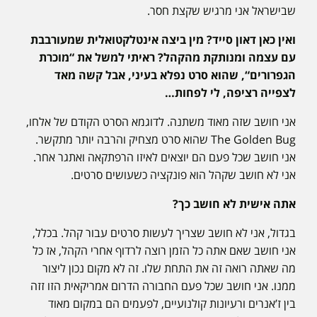
שבישראל אני מרגיש שקצת חסר.
ואין כאן דאון סייד? מין ביצה אינטלקטואלית שמעורבבת
עם עצמה ומנותקת מהקהל? ראיתי למשל את “מוכרת
הגפרורים“, שהוא סרט נפלא בעיני, אבל קשה מאד
לצפייה רציפה, לי לפחות…
אני חושב שזה מאוד משתנה. לדוגמא הסרט הקודם של אלחו,
The Golden Bug שהוא סרט מצחיק והרבה יותר מתקשר.
אני חושב שכל פעם הם יוצאים לאיזו הרפתקאה ואתגר אחר.
אני לא חושב שקהל הוא פונקציה כשעושים סרטים.
אתה אישית לא חושב כך?
בגדול, אני לא חושב שצריך לעשות סרטים עבור קהל. בכלל,
אני חושב שאם אתה כל הזמן רוצה לרדוף אחרי הקהל, אז כל
מה שאתה רואה זה את התחת שלו. זה לא מקום נכון ליצור
ממנו. אני חושב שכל פעם החבורה הדרום אמריקאית הזו זזה
בין ז’אנרים ורעיונות קולנועיים, לפעמים הם במקום מאוד