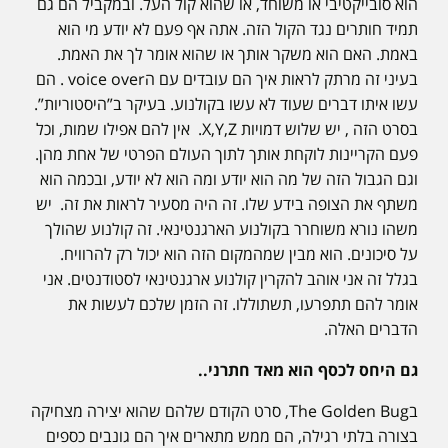
הוא סובייקטיבי או משוחד, או שהוא קול העל. ובמקביל הם גם
תמיד חותרים נגד הקול הזה. אתה אף פעם לא יודע מי הוא
באמת. האם הוא משקר אותך או שהוא אומר לך את האמת.
בעיני זה מרתק לראות איך הם עובדים עם הvoice over . הם
עשו איתו דברים שעוד לא עשו בקולנוע. בעיקר ב”היסטוריות”.
בסרט הזה , יש שלוש דמויות X,Y,Z. אין להם אפילו שמות, וכל
פעם הקריינות לוקחת אותך לתוך העולם הפרטי של אחת מהן.
וגם הגבול הזה של מה הוא יודע ומה הוא לא יודע, ובכמה הוא
משתף את הצופה בידע שלו. זה היה מסעיר לראות את זה. יש
משהו נורא משוחרר בקולנוע הארגנטינאי. זה קולנוע שהולך
על סיכונים. הוא מבין שמהמקום הזה הוא יכול רק להרוויח.
בגלל זה אני אוהב להקרין קולנוע ארגנטינאי לסטודנטים. אני
אומר להם תתפרעו, תשתוללו. זה הזמן שלכם לעשות את
הדברים האלה.
גם היחס לכסף הוא מאד חתרני..
בThe Golden Bug, סרט הקודם שלהם שהוא יצירה מצחיקה
בצורה בלתי רגילה, הם ממש מתארים איך הם גונבים כספים