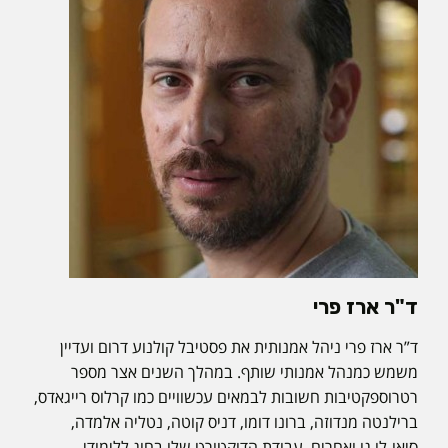
ד"ר ארז פרי
ד”ר ארז פרי ניהל אמנותית את פסטיבל קולנוע דרום ועדיין
משמש כמנהל אמנותי שותף. במהלך השנים אצר מספר
רטרוספקטיבות חשובות לבמאים עכשוויים כמו קרלוס רייגאדס,
ברילנטה מנדוזה, ברונו דומו, דניס קוטה, נטליה אלמדה,
סיאו-לו גו ואחרים. עבודת הדוקטורט שלו בחוג ללימודי