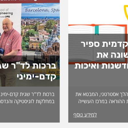
דמית ספיר
ונה את
שנות ואיכות
ברכות לד"ר שג
קדם-ימיני
לך אסטרטגי, המבטא את
ברכות לד"ר שגית קדם-ימיני
 ההוראה במרכז העשייה
במחלקות לוגיסטיקה והנדסת
נות פדגוגית המותאמת
למידע נוסף
הדיקאנט עומדת אפרת
ה, אשת חינוך ופדגוגיה
International. מה