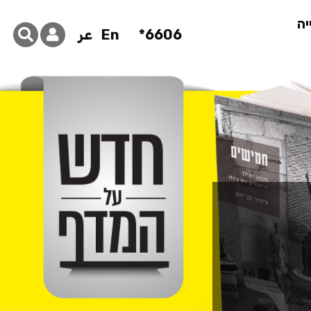
יה
6606*
En
عر