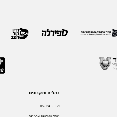
ה משלושה עשורים
שמעניקה האגודה לחבריה. 
 ובהובלת תהליכי חדשנות.
בשבוע שעבר במהלך הכנס ה
נים את תחום קידום
האגודה, שנערך בברצלונה,
תעמוד בראש דיקאנט
ואנשי מקצוע מובילים מרחבי
 בספיר - מהלך המבטא
IEOM היא אחת האגודות 
ית שמעניקה המכללה
בתחומי הנדסת התעשייה והנ
ויית הלמידה של הסטודנטים
ריירה שלה צברה ניסיון
ה, תקשורת, חדשנות
נהלים ותקנונים
ועדת משמעת
נוהל מצלמות אבטחה