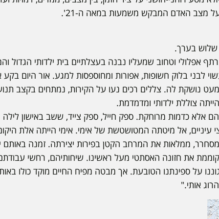
ל מצב האדם המבקש משמעות במאה ה-21'.
 שלוש בערך.
 במרתף אפלולי וטחוב שמעליו נבנה בעצלתיים בית ילדותי הגדול ו
וי לבני בלוק חשופות, אפורות ומחוספסות למגע. אור היום בקע 
מעט נושקת לה. צללים רכים נעו על הקירות, נמתחים בקצב ת
יתה צוללת ילדותי ומדמדמת.
הם אלא כדמות מרוחקת. ספק חייל, ספק צייד, ששב באישון לילה 
צי עיניים, אל מיטתה המטושטשת של אימי. אימי הייתה אלת היק
 מסחרר, ממלאות את המרחב הקטן בפירות יצירתה. זמנה באותם י
וממת את חזונה האסתטי מעל ראשינו. שיחותיהם, רחשי עבודתם
ננו על ספינתנו הטובעת. אך מבטה מפיח החיים מוקד כולו באות
וג אותי."