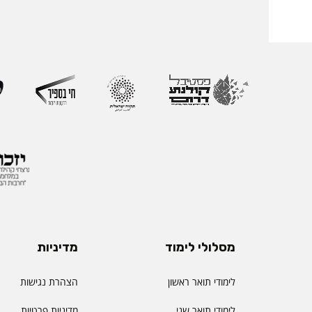
בעלת ניסיון של למעל
בהוראה, בפיתוח אקדמי
ליברמן הובילה במשך ש
ההוראה במכללה וכעת 
ההוראה הראשון שהוקם
את החשיבות האסטרטג
למצוינות בהוראה ולחו
והסטודנטיות. לאורך הק
רחב המחבר בין אקדמי
ולמידה דיגיטלית.
מסלולי לימוד
מדיניות
לימודי תואר ראשון
הצהרת נגישות
לימודי תואר שני
מדיניות פרטיות