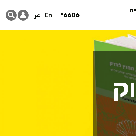
יה
6606*
En
عر
ק