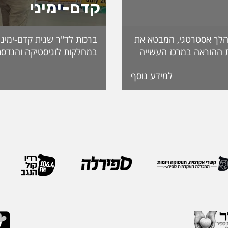
קדם-ימיני
לך אסטרטגי, המבטא את
ברכות לד"ר שגית קדם-ימיני
 ההוראה במרכז העשייה
במחלקות לוגיסטיקה והנדסת
נות פדגוגית המותאמת
למידע נוסף
הדיקאנט עומדת אפרת
ה, אשת חינוך ופדגוגיה
International. מה
ה משלושה עשורים
שמעניקה האגודה לחבריה. 
 ובהובלת תהליכי חדשנות.
בשבוע שעבר במהלך הכנס ה
נים את תחום קידום
האגודה, שנערך בברצלונה,
תעמוד בראש דיקאנט
ואנשי מקצוע מובילים מרחבי
 בספיר - מהלך המבטא
IEOM היא אחת האגודות 
ית שמעניקה המכללה
בתחומי הנדסת התעשייה והנ
ויית הלמידה של הסטודנטים
ריירה שלה צברה ניסיון
ה, תקשורת, חדשנות