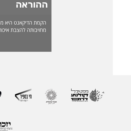
ההוראה
הקמת הדיקאנט היא מה
מחויבותה להצבת איכות
האקדמית ולהובלת חדש
לאתגרי העתיד. בראש 
ליברמן, דיקאנית ההורא
בעלת ניסיון של למעל
בהוראה, בפיתוח אקדמי
ליברמן הובילה במשך ש
ההוראה במכללה וכעת 
ההוראה הראשון שהוקם
את החשיבות האסטרטג
למצוינות בהוראה ולחו
והסטודנטיות. לאורך הק
רחב המחבר בין אקדמי
ולמידה דיגיטלית.