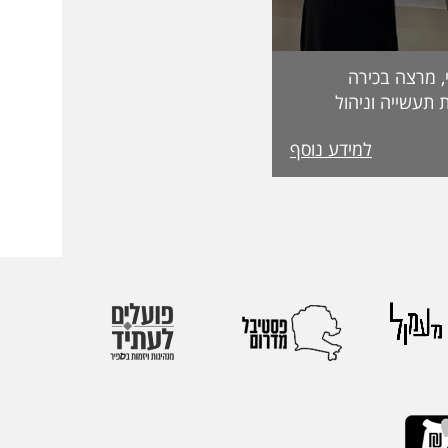
, מרצה בכירה
 תעשייה וניהול
בפקולטה לטכנולוגיה, על קבלת מעמד Fellow
למידע נוסף
מטעם האגודה הבינלאומית IEOM Society
הוקרות הגבוהות ביותר
ההוקרה הוענקה
אירופי התשיעי של
 בהשתתפות חוקרים
 העולם. אגודת
הבינלאומיות הגדולות
יהול.