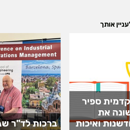
ניין אותך
דמית ספיר
ונה את
שנות ואיכות
ברכות לד"ר שג