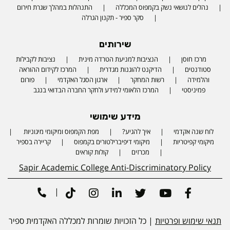
נהלים לנושאי נשק בקמפוס המכללה
התנהלות במהלך שגרת חירום
סקר ספיר - תקנון הגרלה
שירותים
מרכז חוסן
הנציבות למניעת הטרדה מינית
נציבות לקבילות
סטודנטים
הדיקנט להוגנות מגדרית
המרכז לקידום ההוראה
והלמידה
רשות המחקר
ארגון הסגל האקדמי
פורום
פמיניסטי
המרכז הלאומי למידע ולחקר החברה הבדואי בנגב
מידע שימושי
לוח שנה אקדמי
איך להגיע?
מפת הקמפוס ומיקומי מיגוניות
Phone number
מיקומי קפיטריות
מיקומי דיפיברילטורים בקמפוס
קריירה בספיר
מכרזים
קולות קוראים
Sapir Academic College Anti-Discriminatory Policy
|
Tiktok
Instagram
Linkedin
Twitter
Youtube
Facebook
תנאי שימוש ופרטיות
| כל הזכויות שומרות למכללה האקדמית ספיר