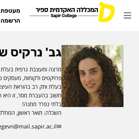
מעטפת ש
הרשמה מ
גב' נרקיס ש
פרויקטים ולקוחות, מעסקים פר
בעלת ותק רב בהוראת העיצוב
חשוב בהעברת מסר, זו היא ה
בלתי נפרד ממנה!
השכלה: תואר ראשון, המחלקה ל
egevn@mail.sapir.ac.il