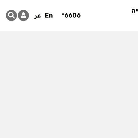
יה
6606*
En
عر