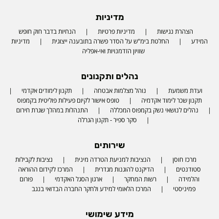
מדיניות
הצהרת נגישות
מדיניות פרטיות
הנחיות בדבר חוק חופש
המידע
החלטת בימ"ש על הסדר פשרה בתובענה ייצוגית
מדיניות
שוויון הזדמנויות ואי-אפליה
נהלים ותקנונים
ועדת משמעת
נוהל מצלמות אבטחה
תקנון לימודים אקדמי
תקנון שכר לימוד אקדמיה
טופס אישור לקיום פעילות פוליטית בקמפוס
נהלים לנושאי נשק בקמפוס המכללה
התנהלות במהלך שגרת חירום
סקר ספיר - תקנון הגרלה
שירותים
מרכז חוסן
הנציבות למניעת הטרדה מינית
נציבות לקבילות
סטודנטים
הדיקנט להוגנות מגדרית
המרכז לקידום ההוראה
והלמידה
רשות המחקר
ארגון הסגל האקדמי
פורום
פמיניסטי
המרכז הלאומי למידע ולחקר החברה הבדואי בנגב
מידע שימושי