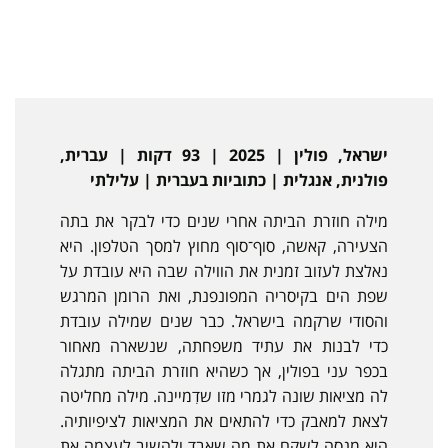
ישראל, פולין | 2025 | 93 דקות | עברית,
פולנית, אנגלית | כתוביות בעברית | עלילתי
מילה חוזרת הביתה אחרי שנים כדי לבקר את בתה
הצעירה, קאשה, סוף־סוף מחוץ למסך הטלפון. היא
נאלצת לעזוב זמנית את הווילה שבה היא עובדת על
שפת הים בקיסריה המפונפנת, ואת הרומן המרגש
והסודי שרקמה בישראל. כבר שנים שמילה עובדת
כדי לבנות את עתיד משפחתה, שנשארה מאחור
בכפר עני בפולין, אך כשהיא חוזרת הביתה מתגלה
לה מציאות שונה לגמרי מזו שדִמיינה. מילה מחליטה
לצאת למאבק כדי להתאים את המציאות לציפיותיה.
היא מנסה לשקם את מה שאבד ולהשיב לעצמה את