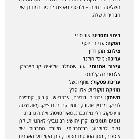
השליטה בחייה – ולבסוף נאלצת להכיר במחירן של
הבחירות שלה.
בימוי ותסריט:
אור סיני
הפקה:
עדי בר יוסף
צילום:
מתן רדין
עריכה:
מיכל הולנד
עיצוב אמנותי:
עוז שטמלר, אליציה קז׳ימיירצ׳ק,
אלכסנדרה קלמנס
עריכת פסקול:
שחף וגשל
מוזיקה מקורית:
אלון פרץ
משחק:
יבגניה דודינה, ארקדיוש יקוביק, קתז׳ינה
לוביק, מרטין אוגובו, דומיניקה בדנרצ׳יק, מָאוּגו׳ז׳טה
זווידסקה, חלי גולדנברג, מאיר סויסה, וילמה נויברג
גופים תומכים:
קרן יהושע רבינוביץ׳ לאמנויות, קרן
גשר לקולנוע רב־תרבותי, משרד התרבות של
איטליה, מכון הסרטים הפולני, קרן הקולנוע האזורית