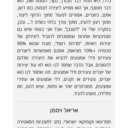
כללי, היא תמיד דבר מבורך. כסף, לעומת זאת, הוא
דבר מטונף, אך הוא מסייע ליצירה לצמוח, כמו דשן.
אתם, כיוצרים, אמורים לפעול מתוך הדחף ליצור,
מתוך רצון להציג, מתוך צורך בלתי נשלט ל… ובכן,
במקרה שלי זה "לעצבן", אבל אני בטוח שיש גם
מוטיבציות אחרות שמסוגלות להוביל ליצירתן של
יצירות ראויות. "סדרות רשת", מונח שהוא 90%
פנטזיה ו-10% מציאות, אמנם מאפשרות ליוצרים
צעירים ודלי אמצעים להביא את היצירה שלהם
להמונים, אבל הדבר שחסר לנו הוא לא עוד יצירות
של יוצרים צעירים ודלי אמצעים. מה שחסר לנו הוא
יוצרים, צעירים או זקנים, דלי אמצעים או עתירי
אמצעים, ממורמרים יותר או פחות, שיש להם, חס
וחלילה, משהו להגיד.
אריאל ויסמן
תסריטאי וקומיקאי ישראלי. כתב לתוכניות הסאטירה