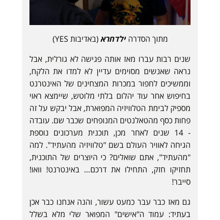
מתוך הסדרה
ילדחרא
(באדיבות YES)
שנים רבות עברו מאז אותה פגישה לא גורלית, אבל
נראה שאנשים מסוימים עדיין לא למדו את הלקח,
וממשיכים לחפור במכרות המצחינים של האינטרנט
בחיפוש אחר עוד יהלום בלתי מלוטש, שיימצא ראוי
מספיק לבימת הטלוויזיה המפוארת, אבל יבקש על זה
פחות כסף מהטאלנטים המנופחים שכבר שם. עובדה
- 14 שנים לאחר מכן, תוכנית מערכונים נוספת
הגיחה לאוויר העולם בשם "טלוויזיה מהעתיד". למה
"מהעתיד", אתם שואלים? כי היוצרים של התוכנית,
תחזיקו חזק, התחילו את דרכם… באינטרנט! וואו!
סייבר!
גם מאז כבר עבר כמעט עשור, והנה אנחנו כבר אכן
בעתיד: עמוד ה"אישים" המפואר שלי מלא בשלל