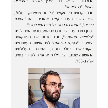
הבולטות בישראל, בהן "
ארץ נהדרת
", "
היהודים
באים
" ו"
גב האומה
".
חבר בקבוצת הקומיקאים "כל מה שמצחיק בעולם",
שיצרה שלל מערכוני קאלט אהובים, בהם "
מסיבת
כבדים
", "
המחברת הסגורה
" ו
"יום עיון מסוכן
".
ויסמן נמנה עם יוצרי תוכנית המערכונים המיתולוגית
"
טלוויזיה מהעתיד
", וגם מנחה את הפודקאסט
הסאטירי "
הפעם הגזמתם
" לצד אשתו, העיתונאית
והקומיקאית רחלי רוטנר. הסדרה העלילתית
הראשונה שכתב ויצר, "
ילדחרא
, עולה לשידור בימים
אלה ב-YES.