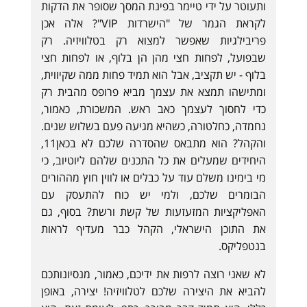
ותעוטר על ידי טיימר בפינת המסך שסופר את הדקות
לקראת הגמר של "הישרדות VIP"? אלה אכן
פריבילגיות שאפשר למצוא רק בטלוויזיה. רק
שבפועל, לפחות חצי מהן הן בלוף, או לפחות חצי
בלוף - יש תקציב, אבל הוא תמיד פחות ממה שקיווית,
ומתישהו תמצא את עצמך מביא פרופס מהבית רק
כדי לחסוך לעצמך כאב ראש. המשכורת, כאמור,
נחמדה, כחלטורה, כשהיא מגיעה פעם בשלוש שנים.
והקהל? הוא מתבאס שהסדרה שלכם לא בכאן11,
היחידים שמעלים את כל התכנים שלהם ליוטיוב, כי
מי בימינו משלם עוד על כבלים או לווין חוץ מההורים
הבומרים שלכם, ולמי יש כוח להתעסק עם
האפליקציות המזעזעות של קשת ורשת? בסוף, גם
את התוכן הישראלי, הקהל כבר מעדיף לראות
בנטפליקס.
לא שאני רוצה לרפות את ידיכם, כאמור, מנסיונותכם
להביא את היצירה שלכם לטלוויזיה! יצירה, באופן