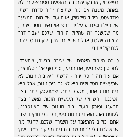
בפייסבוק, או בקריאות בוז בהופעת סטנדאפ. זה לא
באמת משנה אם מה שתיצרו יהיה סדרת רשת,
פודקאסט, ריקוד טיקטוק, או תיעוד של מותו המצער
של חייל רוסי כנוע על ידי רחפן אוקראיני חסר נשמה,
מה שמשנה זה שהקול הייחודי שלכם יעבור דרך
היצירה שלכם. אבל בשביל זה צריך שקודם כל יהיה
לכם קול ייחודי.
כי זה הייחוד האמיתי של יצירה ברשת, שתאבדו
לחלוטין כשתגיעו, אם תגיעו, סוף סוף אל הטלוויזיה,
אם עוד תהיה טלוויזיה - הרשת היא בית זונות. לא
שתעשיית הטלוויזיה היא לא גם בית זונות, אבל היא
בית זונות אחר, מגעיל יותר, שמתעסק יותר בצד
הפיננסי והשיווקי של תעשיית הזנות מאשר בצד
המענג ופורק העול. בית הזונות של האינטרנט,
לעומת זאת, הוא בית זונות כיפי, זול, בלי חוקים, שבו
אתם יכולים להתאבד על היצירה שלכם, להגיד מה
שבא לכם בלי להתחשב בדברים מעיקים כמו "ייעוץ
משפטי" או "שיקול דעת בסיסי", לשבת לבדכם מול