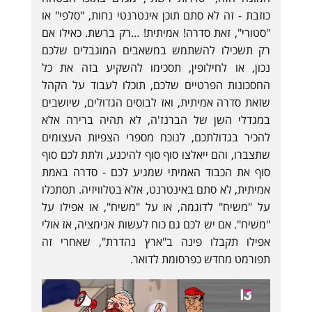
כוזבת - זה לא סתם תוכן אינטרנטי נחות, "סלפי" או
"סטורי", זאת סדרה! אמיתית! …רק ברשת. כאילו אם
רק תשכילו להשתמש במשאבים המוגבלים שלכם
נכון, או לחילופין, תסכימו להשקיע בזה את כל
החסכונות הפרטיים שלכם, תוכלו לעבוד על הקהל
שזאת סדרה אמיתית, ואז לבוסים הגדולים, שיושבים
במגדלי השן של הברנז'ה, לא תהיה ברירה אלא
להכיר בגדולתכם, לנוכח מספרי הצפיות העצומים
שתצברו, והם ייאלצו סוף סוף להיכנע, ולתת לכם סוף
סוף את הכבוד האמיתי שמגיע לכם - סדרה באמת
אמיתית, לא סתם באינטרנט, אלא בטלוויזיה. תסתכלו
על "משיח" לדוגמה, או על "משיח", או אפילו על
"משיח". אם יש לכם גם כוח לעשות אנימציה, אז אולי
אפילו תקבלו פינה ב"ארץ נהדרת", שאחרי זה
תפורמט מחדש כפרסומת לדואר.