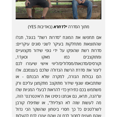
מתוך הסדרה
ילדחרא
(באדיבות YES)
אם תחפשו את המונח "סדרות רשת" בגוגל, תגלו
שהתוצאות מתחלקות בעיקר לשני סוגים עיקריים:
סדרות רשת שהופקו על ידי גופי שידור מקצועיים
ומתוקצבים כמו מאקו וכאן11,
וקורסים/סדנאות/מסלולים/ליווי אישי שיעזרו לכם
ליצור את סדרת הרשת הגדולה שלכם בעצמכם. אלו
הם גבולות הגזרה, למקרה שלא הבנתם - או
שתתבאסו שגוף שידור מתוקצב מתקמצן עליכם ורק
משתמש בכם כתירוץ כדי להראות לבעלי המניות שלו
ש"הנה, תראו, גם אנחנו ניסינו את ה'אינטרנט' הזה,
מה לעשות שזה לא הצליח?", או שתיפלו קורבן
לשרלטנים כל כך חסרי ביטחון שהשקר הכי גדול
שהם מעזים למכור לכם זה שהם יעזרו לכם להעלות