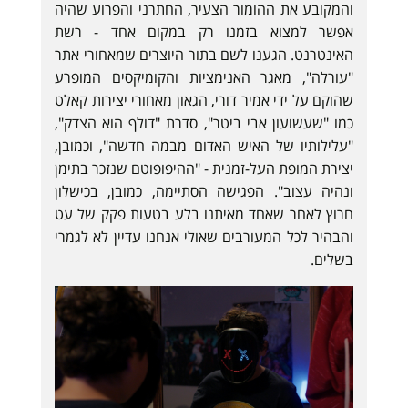
והמקובע את ההומור הצעיר, החתרני והפרוע שהיה
אפשר למצוא בזמנו רק במקום אחד - רשת
האינטרנט. הגענו לשם בתור היוצרים שמאחורי אתר
"עורלה", מאגר האנימציות והקומיקסים המופרע
שהוקם על ידי אמיר דורי, הגאון מאחורי יצירות קאלט
כמו "שעשועון אבי ביטר", סדרת "דולף הוא הצדק",
"עלילותיו של האיש האדום מבמה חדשה", וכמובן,
יצירת המופת העל-זמנית - "ההיפופוטם שנזכר בתימן
ונהיה עצוב". הפגישה הסתיימה, כמובן, בכישלון
חרוץ לאחר שאחד מאיתנו בלע בטעות פקק של עט
והבהיר לכל המעורבים שאולי אנחנו עדיין לא לגמרי
בשלים.