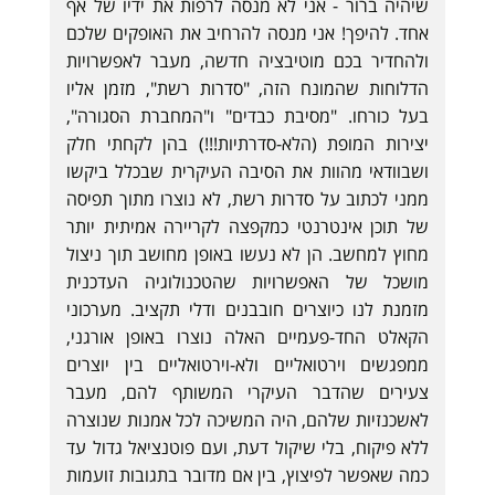
שיהיה ברור - אני לא מנסה לרפות את ידיו של אף
אחד. להיפך! אני מנסה להרחיב את האופקים שלכם
ולהחדיר בכם מוטיבציה חדשה, מעבר לאפשרויות
הדלוחות שהמונח הזה, "סדרות רשת", מזמן אליו
בעל כורחו. "מסיבת כבדים" ו"המחברת הסגורה",
יצירות המופת (הלא-סדרתיות!!!) בהן לקחתי חלק
ושבוודאי מהוות את הסיבה העיקרית שבכלל ביקשו
ממני לכתוב על סדרות רשת, לא נוצרו מתוך תפיסה
של תוכן אינטרנטי כמקפצה לקריירה אמיתית יותר
מחוץ למחשב. הן לא נעשו באופן מחושב תוך ניצול
מושכל של האפשרויות שהטכנולוגיה העדכנית
מזמנת לנו כיוצרים חובבנים ודלי תקציב. מערכוני
הקאלט החד-פעמיים האלה נוצרו באופן אורגני,
ממפגשים וירטואליים ולא-וירטואליים בין יוצרים
צעירים שהדבר העיקרי המשותף להם, מעבר
לאשכנזיות שלהם, היה המשיכה לכל אמנות שנוצרה
ללא פיקוח, בלי שיקול דעת, ועם פוטנציאל גדול עד
כמה שאפשר לפיצוץ, בין אם מדובר בתגובות זועמות