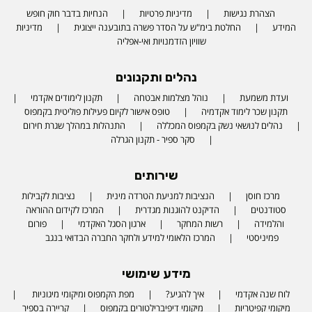
הצהרת נגישות
מדיניות פרטיות
הנחיות בדבר חוק חופש
המידע
החלטת בימ"ש על הסדר פשרה בתובענה ייצוגית
מדיניות
שוויון הזדמנויות ואי-אפליה
נהלים ותקנונים
ועדת משמעת
נוהל מצלמות אבטחה
תקנון לימודים אקדמי
תקנון שכר לימוד אקדמיה
טופס אישור לקיום פעילות פוליטית בקמפוס
נהלים לנושאי נשק בקמפוס המכללה
התנהלות במהלך שגרת חירום
סקר ספיר - תקנון הגרלה
שירותים
מרכז חוסן
הנציבות למניעת הטרדה מינית
נציבות לקבילות
סטודנטים
הדיקנט להוגנות מגדרית
המרכז לקידום ההוראה
והלמידה
רשות המחקר
ארגון הסגל האקדמי
פורום
פמיניסטי
המרכז הלאומי למידע ולחקר החברה הבדואי בנגב
מידע שימושי
לוח שנה אקדמי
איך להגיע?
מפת הקמפוס ומיקומי מיגוניות
מיקומי קפיטריות
מיקומי דיפיברילטורים בקמפוס
קריירה בספיר