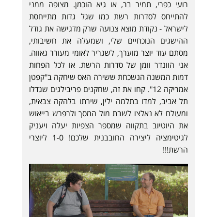
רועי כפרי, תמיר בר, או גיא הוכמן. מצופה ממני
להתייחס לסדרות רשת כמו שגל גדות מתייחסת
לישראל - נקודת מוצא צנועה שרק מדגישה את גודל
ההישגים הנוכחיים שלי, ושמעלה את חשיבותי,
מסתם עוד יוצר מוערך, לשגריר לאומי מעורר גאווה.
אני הוונדר וומן של סדרות הרשת. או לכל הפחות
דמות המשנה הנשכחת ששירה האס שיחקה ב"קפטן
אמריקה 12". קחו את זה, שחקנים פריבילגים שגדלו
תל אביב, למדו בתלמה ילין, שירתו בלהקה צבאית,
ומעולם לא נאלצו לשבת מול המסך ולרפרש בייאוש
את היוטיוב בתקווה שמספר הצפיות יעלה ויעניק
לגיטימציה ליצירה החובבנית שלכם! 1-0 ליוצרי
הרשת!!!