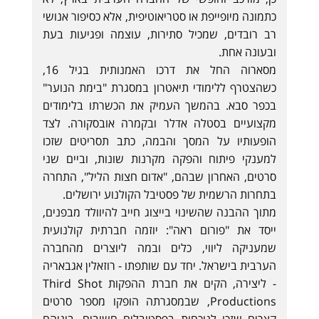
כתמונה מיופייפת או סטריאוטיפית, אלא כסיפור אנושי
רב רובדים, שמכיל סתירות, עוצמה ופגיעות בעת
ובעונה אחת.
מסארוה החל את דרכו האמנותית בגיל 16,
כשהצטרף ללימודי תיאטרון במסגרת "בימת הנוער"
בכפר סבא. בהמשך העמיק את הכשרתו בלימודים
מקצועיים בסטלה אדלר ובקמרה אובסקורה. לצד
הופעותיו על המסך והבמה, כתב תסריטים שזכו
למענקי פיתוח והפקה מקרנות שונות, וביים שני
סרטים, האחרון שבהם, "אדום חצות הליל", התחרה
בתחרות הרשמית של פסטיבל הקולנוע ירושלים.
מתוך ההבנה שהשינוי בייצוג חייב להיוולד מבפנים,
ייסד את "פורום ראה": יוזמה חברתית קולנועית
שמעניקה ליווי, כלים ובמה ליוצרים מהחברה
הערבית בישראל. יחד עם שותפתו - רוזאלין אגבאריה
- ליצירה, הקים את חברת ההפקות Third Shot
Productions, שבמסגרתה הופקו מספר סרטים