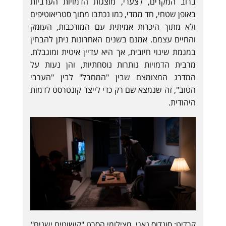
ברוב המקרים, לצערי, מוצגות הדמויות הערביות
באופן שטחי, חד ממדי, כמו נכתבו מתוך סטריאוטיפים
ולא מתוך היכרות אמיתית עם המורכבות, העומק
והחיים עצמם. אמנם בשנים האחרונות ניתן להבחין
במגמת שינוי חיובית, אך היא עדיין איטית ומוגבלת.
מרבית הדמויות נותרות נוסחתיות, והן נעות על
המדרג המצומצם שבין "המחבל" לבין "הערבי
הטוב", זה שנמצא שם רק כדי לייצר קונטרסט לדמות
היהודית.
קרדיט: סונדוס נאגי, מצילומי הסרט "קישוטים ישנים"