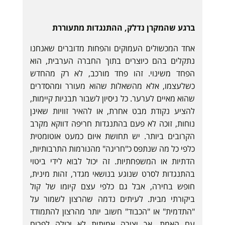
ברגע שהמקרן נדלק, ההתנגדות מתעוררת
אחד המכשולים העמוקים והפחות מדוברים שאנחנו
נתקלים בהם כיוצרים בתוך החברה הערבית, הוא
הפחד משינוי. זהו פחד מורכב, לא רק מהחדש
כשלעצמו, אלא מהשאלות שהוא מעורר ומהסדרים
שהוא מאיים לערער. כל ניסיון לשבור תבניות קיימות,
להציע נקודת מבט אחרת, או להאיר זוויות שאינן
נוחות, זוכה לא פעם בהתנגדות חריפה דווקא מקרב
הקרובים ביותר. יש תחושת איום כמעט אוטומטית
כלפי כל מה שנתפס כ"חריגה" מהנורמות התרבותיות,
הדתיות או המשפחתיות. זה יכול לבוא לידי ביטוי
בהתנגדות לסרט שנוגע בנושאי מגדר, זהות מינית,
חופש בחירה, אבל גם כלפי עצם קיומו של קול
ביקורתי מבית. לעיתים נדמה שהרצון לשמור על
"התדמית" או "הכבוד" חשוב יותר מהרצון להתמודד
עם האמת. אך יצירה אמיתית לא יכולה לפרוח