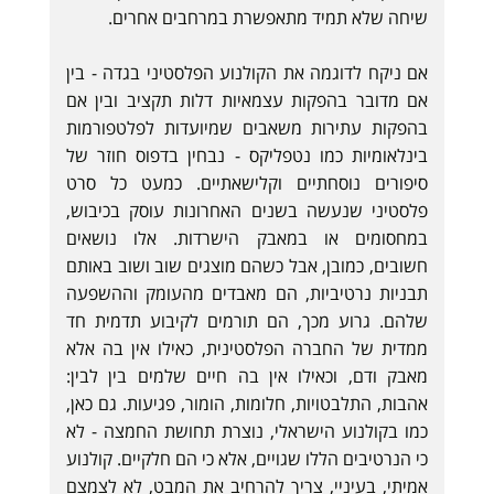
שיחה שלא תמיד מתאפשרת במרחבים אחרים.
אם ניקח לדוגמה את הקולנוע הפלסטיני בגדה - בין
אם מדובר בהפקות עצמאיות דלות תקציב ובין אם
בהפקות עתירות משאבים שמיועדות לפלטפורמות
בינלאומיות כמו נטפליקס - נבחין בדפוס חוזר של
סיפורים נוסחתיים וקלישאתיים. כמעט כל סרט
פלסטיני שנעשה בשנים האחרונות עוסק בכיבוש,
במחסומים או במאבק הישרדות. אלו נושאים
חשובים, כמובן, אבל כשהם מוצגים שוב ושוב באותם
תבניות נרטיביות, הם מאבדים מהעומק וההשפעה
שלהם. גרוע מכך, הם תורמים לקיבוע תדמית חד
ממדית של החברה הפלסטינית, כאילו אין בה אלא
מאבק ודם, וכאילו אין בה חיים שלמים בין לבין:
אהבות, התלבטויות, חלומות, הומור, פגיעות. גם כאן,
כמו בקולנוע הישראלי, נוצרת תחושת החמצה - לא
כי הנרטיבים הללו שגויים, אלא כי הם חלקיים. קולנוע
אמיתי, בעיניי, צריך להרחיב את המבט, לא לצמצם