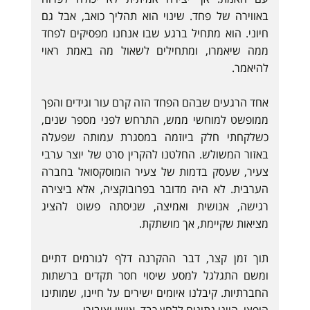
באווירה של פחד. שינוי הוא תהליך כואב, אבל גם
חיוני. הוא מתחיל ברגע שבו אנחנו מפסיקים לפחד
ממה שיאמרו, ומתחילים לשאול מה באמת ראוי
להיאמר.
אחד הרגעים שבהם הפחד הזה קרם עור וגידים והפך
ממופשט למוחשי ממש, התרחש לפני מספר שנים,
כשלקחתי חלק ביוזמה במסגרת עמותה שפעלה
באזור המשולש. החלטנו להקרין סרט של יוצר ערבי
צעיר, שעסק בדמות של צעיר הומוסקסואל בחברה
הערבית. לא היה מדובר בפרובוקציה, אלא ביצירה
רגישה, אנושית ואמיצה, שניסתה פשוט להציג
מציאות שקיימת, אך מושתקת.
תוך זמן קצר, דבר ההקרנה דלף לגורמים דתיים
ומשם התגלגל למסע שיסוי חסר תקדים ברשתות
החברתיות. קיבלנו איומים ישירים על חיינו, שמותינו
הופצו, היינו נתונים ללחץ כבד, אישי וציבורי.