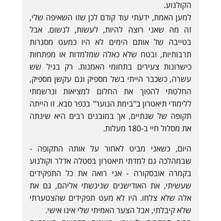
הקולנוע.
למען האמת, ידעתי עוד קודם לכן שזו השאיפה שלי,
זה מה שאני רוצה להיות, לעשות, לנשום. אבל
בטייבה של אותם הימים לא היו כמעט מסגרות
תרבותיות, ובטח שלא כאלה שמלמדות או מפתחות
כישרונות צעירים בתחומי האמנות. רק בגיל שש
עשרה, כשכבר הייתי בשל מספיק וגם עקשן מספיק,
החלטתי להפוך את החלום למציאות ונרשמתי
ללימודי תיאטרון ב"בימת הנוער" בכפר סבא. זו הייתה
תקופה של שנתיים, אך במובנים רבים היא שינתה
את מסלול חיי ב-180 מעלות.
היום, כשאני מביט לאחור על אותה התקופה -
שבמהלכה גם למדתי תיאטרון בסטלה אדלר וקולנוע
בקמרה אובסקורה - אני רואה את כל התפקידים
שעשיתי, את האודישנים שניגשתי אליהם, גם את
אלה שלא צלחו. היו לא מעט תפקידים שהצטערתי
שלא קיבלתי, אבל הצער האמיתי שלי אינו אישי.