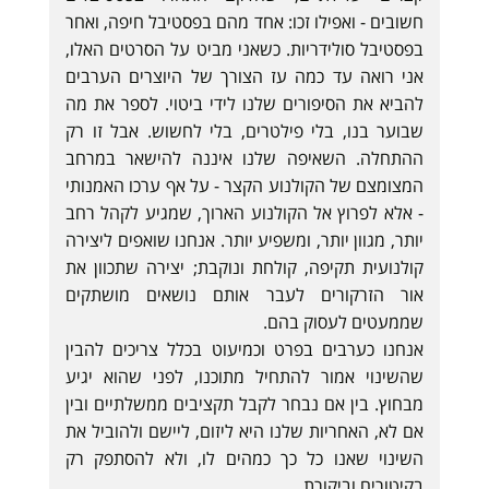
חשובים - ואפילו זכו: אחד מהם בפסטיבל חיפה, ואחר
בפסטיבל סולידריות. כשאני מביט על הסרטים האלו,
אני רואה עד כמה עז הצורך של היוצרים הערבים
להביא את הסיפורים שלנו לידי ביטוי. לספר את מה
שבוער בנו, בלי פילטרים, בלי לחשוש. אבל זו רק
ההתחלה. השאיפה שלנו איננה להישאר במרחב
המצומצם של הקולנוע הקצר - על אף ערכו האמנותי
- אלא לפרוץ אל הקולנוע הארוך, שמגיע לקהל רחב
יותר, מגוון יותר, ומשפיע יותר. אנחנו שואפים ליצירה
קולנועית תקיפה, קולחת ונוקבת; יצירה שתכוון את
אור הזרקורים לעבר אותם נושאים מושתקים
שממעטים לעסוק בהם.
אנחנו כערבים בפרט וכמיעוט בכלל צריכים להבין
שהשינוי אמור להתחיל מתוכנו, לפני שהוא יגיע
מבחוץ. בין אם נבחר לקבל תקציבים ממשלתיים ובין
אם לא, האחריות שלנו היא ליזום, ליישם ולהוביל את
השינוי שאנו כל כך כמהים לו, ולא להסתפק רק
בקיטורים וביקורת.