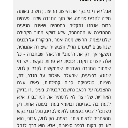
אבל לא די בלבקר את הייצוג החיצוני; חשוב באותה
מידה להביט פנימה, אל תוך החברה שלנו. פעמים
רבות אנחנו נתקלים בחסמים שאינם מגיעים
מהמדינה או מהממסד, אלא דווקא מתוך הקהילה
שלנו עצמה. החשש ממה יאמרו, הביקורת על תכנים
שנחשבים "נועזים מדי", והציפייה שיצירה אמנותית
תשקף אך ורק את ה"טוב" וה"נאה" שבחברה - כל
אלה יוצרים תקרת זכוכית לא פחות נוקשה. יש מי
שמתוך החברה הערבית שמתקשים לקבל קולנוע
שנוגע בפצעים, שמעלה שאלות על מגדר, דת,
מיניות, פוליטיקה פנים קהילתית, כאילו עצם
ההצבעה על הכאב נחשבת לבגידה. בעיניי, זו בדיוק
האחריות של יוצר: לא להסתיר את המורכבות, אלא
לגעת בה בעדינות ובאומץ בעת ובעונה אחת. רק
כשנוכל להביט בעצמנו ללא פילטרים, נוכל גם לבקש
מהאחרים לראות אותנו באמת. הקולנוע, עבורי, הוא
לא רק מקום לספר סיפורים, אלא הוא דרך לנהל