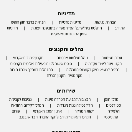
מדיניות
הצהרת נגישות
מדיניות פרטיות
הנחיות בדבר חוק חופש
המידע
החלטת בימ"ש על הסדר פשרה בתובענה ייצוגית
מדיניות
שוויון הזדמנויות ואי-אפליה
נהלים ותקנונים
ועדת משמעת
נוהל מצלמות אבטחה
תקנון לימודים אקדמי
תקנון שכר לימוד אקדמיה
טופס אישור לקיום פעילות פוליטית בקמפוס
נהלים לנושאי נשק בקמפוס המכללה
התנהלות במהלך שגרת חירום
סקר ספיר - תקנון הגרלה
שירותים
מרכז חוסן
הנציבות למניעת הטרדה מינית
נציבות לקבילות
סטודנטים
הדיקנט להוגנות מגדרית
המרכז לקידום ההוראה
והלמידה
רשות המחקר
ארגון הסגל האקדמי
פורום
פמיניסטי
המרכז הלאומי למידע ולחקר החברה הבדואי בנגב