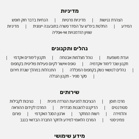
מדיניות
הצהרת נגישות
מדיניות פרטיות
הנחיות בדבר חוק חופש
המידע
החלטת בימ"ש על הסדר פשרה בתובענה ייצוגית
מדיניות
שוויון הזדמנויות ואי-אפליה
נהלים ותקנונים
ועדת משמעת
נוהל מצלמות אבטחה
תקנון לימודים אקדמי
תקנון שכר לימוד אקדמיה
טופס אישור לקיום פעילות פוליטית בקמפוס
נהלים לנושאי נשק בקמפוס המכללה
התנהלות במהלך שגרת חירום
סקר ספיר - תקנון הגרלה
שירותים
מרכז חוסן
הנציבות למניעת הטרדה מינית
נציבות לקבילות
סטודנטים
הדיקנט להוגנות מגדרית
המרכז לקידום ההוראה
והלמידה
רשות המחקר
ארגון הסגל האקדמי
פורום
פמיניסטי
המרכז הלאומי למידע ולחקר החברה הבדואי בנגב
מידע שימושי