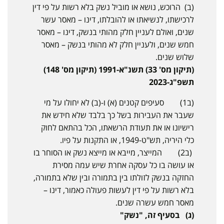
(ב) הרוכש, נושא או מוביל נשק בלא רשות על פי דין
לרכישתו, לנשיאתו או להובלתו, דינו – מאסר עשר
שנים, ואולם לעניין חלק מהותי בנשק, דינו – מאסר
חמש שנים, ולעניין חלק לא מהותי בנשק – מאסר
שלוש שנים.
(תיקון מס' 33) תשנ"א-1991 (תיקון מס' 148)
תשפ"ג-2023
(ב1) סעיפים קטנים (א) ו-(ב) לא יחולו על מי
שעבר את העבירות בשל כך בלבד שלא חידש את
רישיונו או את תעודת הרשאתו, הכל בהתאם לחוק
כלי היריה, תש"ט-1949, או התקנות על פיו.
(ב2) המייצר, מייבא או מייצא נשק או הסוחר בו
או עושה בו כל עסקה אחרת שיש עמה מסירת
החזקה בנשק לזולתו בין בתמורה ובין שלא בתמורה,
בלא רשות על פי דין לעשות פעולה כאמור, דינו –
מאסר חמש עשרה שנים.
(ג) בסעיף זה, "נשק"