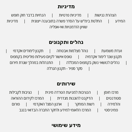
מדיניות
הצהרת נגישות
מדיניות פרטיות
הנחיות בדבר חוק חופש
המידע
החלטת בימ"ש על הסדר פשרה בתובענה ייצוגית
מדיניות
שוויון הזדמנויות ואי-אפליה
נהלים ותקנונים
ועדת משמעת
נוהל מצלמות אבטחה
תקנון לימודים אקדמי
תקנון שכר לימוד אקדמיה
טופס אישור לקיום פעילות פוליטית בקמפוס
נהלים לנושאי נשק בקמפוס המכללה
התנהלות במהלך שגרת חירום
סקר ספיר - תקנון הגרלה
שירותים
מרכז חוסן
הנציבות למניעת הטרדה מינית
נציבות לקבילות
סטודנטים
הדיקנט להוגנות מגדרית
המרכז לקידום ההוראה
והלמידה
רשות המחקר
ארגון הסגל האקדמי
פורום
פמיניסטי
המרכז הלאומי למידע ולחקר החברה הבדואי בנגב
מידע שימושי