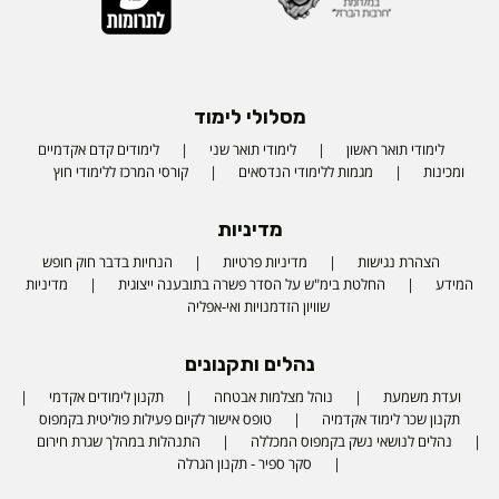
מסלולי לימוד
לימודי תואר ראשון
לימודי תואר שני
לימודים קדם אקדמיים
ומכינות
מגמות ללימודי הנדסאים
קורסי המרכז ללימודי חוץ
מדיניות
הצהרת נגישות
מדיניות פרטיות
הנחיות בדבר חוק חופש
המידע
החלטת בימ"ש על הסדר פשרה בתובענה ייצוגית
מדיניות
שוויון הזדמנויות ואי-אפליה
נהלים ותקנונים
ועדת משמעת
נוהל מצלמות אבטחה
תקנון לימודים אקדמי
תקנון שכר לימוד אקדמיה
טופס אישור לקיום פעילות פוליטית בקמפוס
נהלים לנושאי נשק בקמפוס המכללה
התנהלות במהלך שגרת חירום
סקר ספיר - תקנון הגרלה