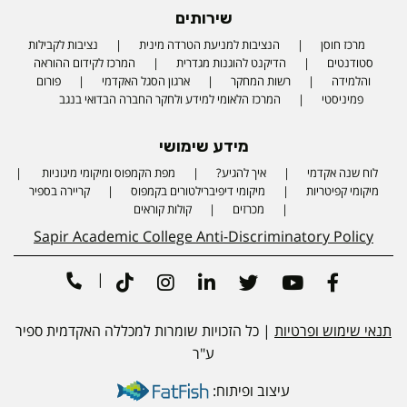
שירותים
מרכז חוסן
הנציבות למניעת הטרדה מינית
נציבות לקבילות
סטודנטים
הדיקנט להוגנות מגדרית
המרכז לקידום ההוראה
והלמידה
רשות המחקר
ארגון הסגל האקדמי
פורום
פמיניסטי
המרכז הלאומי למידע ולחקר החברה הבדואי בנגב
מידע שימושי
לוח שנה אקדמי
איך להגיע?
מפת הקמפוס ומיקומי מיגוניות
Phone number
מיקומי קפיטריות
מיקומי דיפיברילטורים בקמפוס
קריירה בספיר
מכרזים
קולות קוראים
Sapir Academic College Anti-Discriminatory Policy
|
Tiktok
Instagram
Linkedin
Twitter
Youtube
Facebook
תנאי שימוש ופרטיות
| כל הזכויות שומרות למכללה האקדמית ספיר
ע"ר
עיצוב ופיתוח: