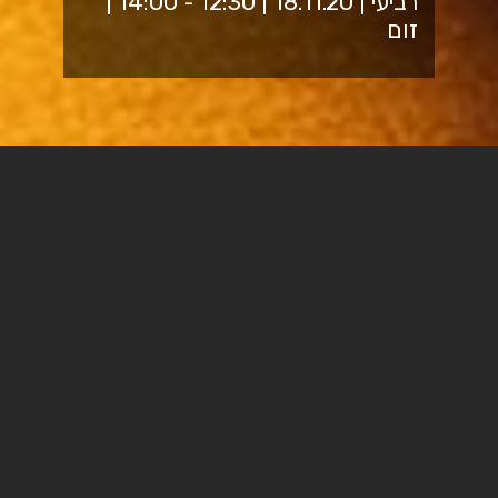
רביעי | 18.11.20 | 12:30 - 14:00 |
זום
פייק ניוז וקורונה אמיתית
האם אנשים צריכים לדעת על מה הם מדברים כדי
שתהיה להם דעה? לא ממש.
גם כששאלו שאלות של חיים ומוות, כמו בעת משבר הקורונה,
האמון שאנו נותנים בטענות מדעיות אינו מבוסס על ראיות
ישירות, אלא על סיבות להאמין או לא להאמין למדענים
ולמומחים אחרים הטוענים אותן. אנחנו בדרך כלל לא יכולים