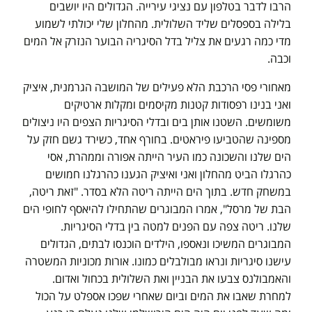
הרבו לדבר בטלפון עם נציגי עירייה. הגדולים היו יושבים
בלילה בספסלים שליד השלולית. מהחלון שלי יכולתי לשמוע
מדי כמה רגעים את צליל בדל הסיגריה הבוער הנזרק אל המים
וכבה.
מאחורי פסי הרכבת הלא פעילים של המושבה הגרמנית, איציק
ואני בנינו רפסודות קטנות מקיסמים ומקלות ארטיקים
משומשים. השטנו אותן בים ובדלי הסיגריות הצפים היו ניצולים
מספינה שהטביעו פיראטים. בחורף אחד, כשירד גשם חזק על
הים שלנו והשכונה כמו העיר הייתה אפורה וממהרת, אסי
כהרגלו הביט מהחלון ואני ואיציק הגענו כהרגלנו חמושים
במשחק חדש. בתוך הים הייתה ריטה הלא בסדר. "זאת ריטה,
הבת של מרסל", אמרו המבוגרים שהתחילו להיאסף לחופי הים
שלנו. ריטה צפה עם הפנים למטה בין בדלי הסיגריות.
המבוגרים המשיכו ונאספו, הילדים הוכנסו לבתים, הגדולים
עישנו סיגריות ונראו מבולבלים כמונו. אורות מכוניות המשטרה
והאמבולנס צבעו את הבניין ואת השלולית בכחול ואדום.
למחרת שאבו את המים וביום שאחרי שפכו אספלט על הכול