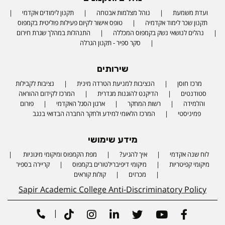
ועדת משמעת
נוהל מצלמות אבטחה
תקנון לימודים אקדמי
תקנון שכר לימוד אקדמיה
טופס אישור לקיום פעילות פוליטית בקמפוס
נהלים לנושאי נשק בקמפוס המכללה
התנהלות במהלך שגרת חירום
סקר ספיר - תקנון הגרלה
שירותים
מרכז חוסן
הנציבות למניעת הטרדה מינית
נציבות לקבילות
סטודנטים
הדיקנט להוגנות מגדרית
המרכז לקידום ההוראה
והלמידה
רשות המחקר
ארגון הסגל האקדמי
פורום
פמיניסטי
המרכז הלאומי למידע ולחקר החברה הבדואי בנגב
מידע שימושי
לוח שנה אקדמי
איך להגיע?
מפת הקמפוס ומיקומי מיגוניות
Phone number
מיקומי קפיטריות
מיקומי דיפיברילטורים בקמפוס
קריירה בספיר
מכרזים
קולות קוראים
Sapir Academic College Anti-Discriminatory Policy
|
Tiktok
Instagram
Linkedin
Twitter
Youtube
Facebook