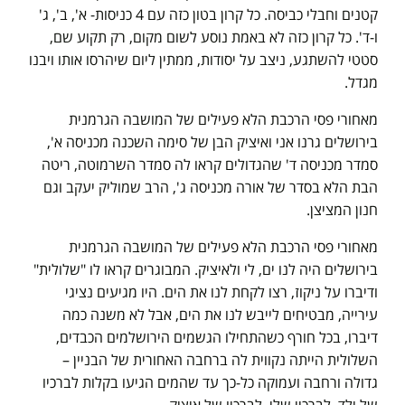
קטנים וחבלי כביסה. כל קרון בטון כזה עם 4 כניסות- א', ב', ג'
ו-ד'. כל קרון כזה לא באמת נוסע לשום מקום, רק תקוע שם,
סטטי להשתגע, ניצב על יסודות, ממתין ליום שיהרסו אותו ויבנו
מגדל.
מאחורי פסי הרכבת הלא פעילים של המושבה הגרמנית
בירושלים גרנו אני ואיציק הבן של סימה השכנה מכניסה א',
סמדר מכניסה ד' שהגדולים קראו לה סמדר השרמוטה, ריטה
הבת הלא בסדר של אורה מכניסה ג', הרב שמוליק יעקב וגם
חנון המציצן.
מאחורי פסי הרכבת הלא פעילים של המושבה הגרמנית
בירושלים היה לנו ים, לי ולאיציק. המבוגרים קראו לו "שלולית"
ודיברו על ניקוז, רצו לקחת לנו את הים. היו מגיעים נציגי
עירייה, מבטיחים לייבש לנו את הים, אבל לא משנה כמה
דיברו, בכל חורף כשהתחילו הגשמים הירושלמים הכבדים,
השלולית הייתה נקווית לה ברחבה האחורית של הבניין –
גדולה ורחבה ועמוקה כל-כך עד שהמים הגיעו בקלות לברכיו