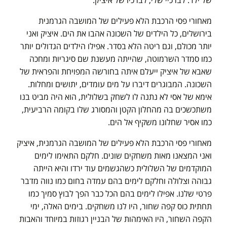
של ילד. לברכיי שלי, לברכיו של איציק.
מאחורי פסי הרכבת הלא פעילים של המושבה הגרמנית
בירושלים, כל הילדים של השכונה אהבו את הים. איציק ואני
יותר מכולם, וגם ריטה הלא בסדר. אפילו הילדים הגדולים יותר
כמו סמדר השרמוטה, שהייתה מעשנת שם סיגריות ומחכה
שאבא של איציק ייעלם איתה בחורשה המפויחת והפראית של
השכונה. המבוגרים דיברו על מים עומדים, יתושים ומחלות.
אימא של אסי לא נתנה לו לשחק בשלולית, הוא היה מביט בנו
משתכשכים בה מהחלון הקטן והמסורג שלו בקומה הרביעית,
כמו אסיר שחלונו משקיף אל הים.
מאחורי פסי הרכבת הלא פעילים של המושבה הגרמנית, איציק
ואני המצאנו מאות משחקים שונים. חלקם התאימו לימים
המוקדמים של השלולית כשהגשמים עוד ירדו והיא הייתה
גבוהה וצלולה וחלקם לימים בהם עמדה בחום כמו נווה מדבר
פרטי שלנו. אפילו לימים בהם הכל כבר הפך לבוץ סמיך כמו
תחתית כוס קפה שחור, היו לנו משחקים. בימים האלה, ימי
הקפה השחור, היו האימהות של הבניין רגוזות במיוחד והאבות