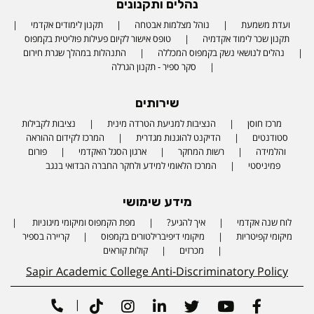
נהלים ותקנונים
ועדת משמעת
נוהל מצלמות אבטחה
תקנון לימודים אקדמי
תקנון שכר לימוד אקדמיה
טופס אישור לקיום פעילות פוליטית בקמפוס
נהלים לנושאי נשק בקמפוס המכללה
התנהלות במהלך שגרת חירום
סקר ספיר - תקנון הגרלה
שירותים
מרכז חוסן
הנציבות למניעת הטרדה מינית
נציבות לקבילות
סטודנטים
הדיקנט להוגנות מגדרית
המרכז לקידום ההוראה
והלמידה
רשות המחקר
ארגון הסגל האקדמי
פורום
פמיניסטי
המרכז הלאומי למידע ולחקר החברה הבדואי בנגב
מידע שימושי
לוח שנה אקדמי
איך להגיע?
מפת הקמפוס ומיקומי מיגוניות
Phone number
מיקומי קפיטריות
מיקומי דיפיברילטורים בקמפוס
קריירה בספיר
מכרזים
קולות קוראים
Sapir Academic College Anti-Discriminatory Policy
|
Tiktok
Instagram
Linkedin
Twitter
Youtube
Facebook