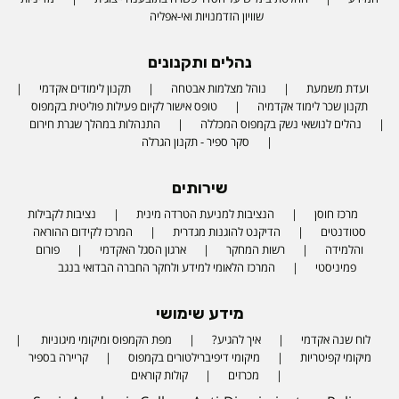
שוויון הזדמנויות ואי-אפליה
נהלים ותקנונים
ועדת משמעת
נוהל מצלמות אבטחה
תקנון לימודים אקדמי
תקנון שכר לימוד אקדמיה
טופס אישור לקיום פעילות פוליטית בקמפוס
נהלים לנושאי נשק בקמפוס המכללה
התנהלות במהלך שגרת חירום
סקר ספיר - תקנון הגרלה
שירותים
מרכז חוסן
הנציבות למניעת הטרדה מינית
נציבות לקבילות
סטודנטים
הדיקנט להוגנות מגדרית
המרכז לקידום ההוראה
והלמידה
רשות המחקר
ארגון הסגל האקדמי
פורום
פמיניסטי
המרכז הלאומי למידע ולחקר החברה הבדואי בנגב
מידע שימושי
לוח שנה אקדמי
איך להגיע?
מפת הקמפוס ומיקומי מיגוניות
Phone number
מיקומי קפיטריות
מיקומי דיפיברילטורים בקמפוס
קריירה בספיר
מכרזים
קולות קוראים