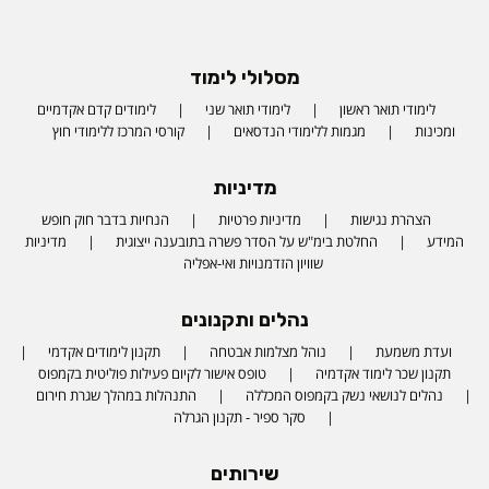
מסלולי לימוד
לימודי תואר ראשון
לימודי תואר שני
לימודים קדם אקדמיים
ומכינות
מגמות ללימודי הנדסאים
קורסי המרכז ללימודי חוץ
מדיניות
הצהרת נגישות
מדיניות פרטיות
הנחיות בדבר חוק חופש
המידע
החלטת בימ"ש על הסדר פשרה בתובענה ייצוגית
מדיניות
שוויון הזדמנויות ואי-אפליה
נהלים ותקנונים
ועדת משמעת
נוהל מצלמות אבטחה
תקנון לימודים אקדמי
תקנון שכר לימוד אקדמיה
טופס אישור לקיום פעילות פוליטית בקמפוס
נהלים לנושאי נשק בקמפוס המכללה
התנהלות במהלך שגרת חירום
סקר ספיר - תקנון הגרלה
שירותים