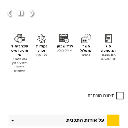
סוג
משך
לו"ז שבועי
נקודות
שכר לימוד
ההסמכה
המסלול
4 ימים בשבוע
זכות
אוניברסיט
.B.A בתרבות -
3 שנים
120 נק"ז
אי
יצירה והפקה
שנה ראשונה
חינם ע"פ חוק
לחיילים
משוחררים
תצוגה מורחבת
על אודות התכנית