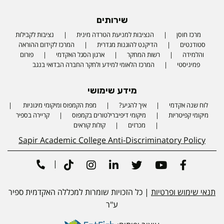
שירותים
מרכז חוסן
הנציבות למניעת הטרדה מינית
נציבות לקבילות
סטודנטים
הדיקנט להוגנות מגדרית
המרכז לקידום ההוראה
והלמידה
רשות המחקר
ארגון הסגל האקדמי
פורום
פמיניסטי
המרכז הלאומי למידע ולחקר החברה הבדואי בנגב
מידע שימושי
לוח שנה אקדמי
איך להגיע?
מפת הקמפוס ומיקומי מיגוניות
Phone number
מיקומי קפיטריות
מיקומי דיפיברילטורים בקמפוס
קריירה בספיר
מכרזים
קולות קוראים
Sapir Academic College Anti-Discriminatory Policy
|
Tiktok
Instagram
Linkedin
Twitter
Youtube
Facebook
תנאי שימוש ופרטיות
| כל הזכויות שומרות למכללה האקדמית ספיר
ע"ר