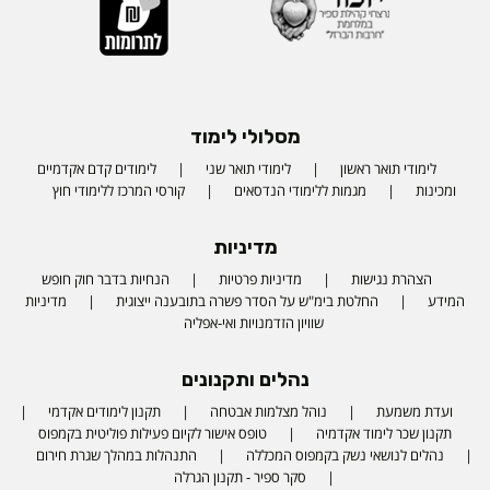
מסלולי לימוד
לימודי תואר ראשון
לימודי תואר שני
לימודים קדם אקדמיים
ומכינות
מגמות ללימודי הנדסאים
קורסי המרכז ללימודי חוץ
מדיניות
הצהרת נגישות
מדיניות פרטיות
הנחיות בדבר חוק חופש
המידע
החלטת בימ"ש על הסדר פשרה בתובענה ייצוגית
מדיניות
שוויון הזדמנויות ואי-אפליה
נהלים ותקנונים
ועדת משמעת
נוהל מצלמות אבטחה
תקנון לימודים אקדמי
תקנון שכר לימוד אקדמיה
טופס אישור לקיום פעילות פוליטית בקמפוס
נהלים לנושאי נשק בקמפוס המכללה
התנהלות במהלך שגרת חירום
סקר ספיר - תקנון הגרלה