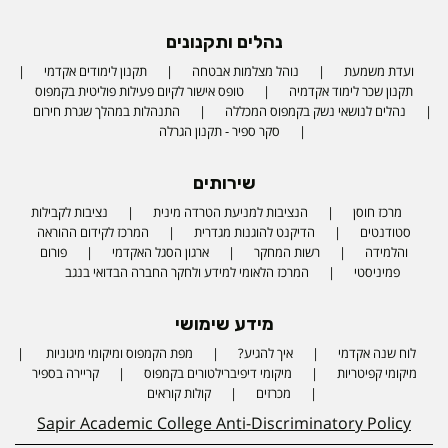
נהלים ותקנונים
ועדת משמעת
נוהל מצלמות אבטחה
תקנון לימודים אקדמי
תקנון שכר לימוד אקדמיה
טופס אישור לקיום פעילות פוליטית בקמפוס
נהלים לנושאי נשק בקמפוס המכללה
התנהלות במהלך שגרת חירום
סקר ספיר - תקנון הגרלה
שירותים
מרכז חוסן
הנציבות למניעת הטרדה מינית
נציבות לקבילות
סטודנטים
הדיקנט להוגנות מגדרית
המרכז לקידום ההוראה
והלמידה
רשות המחקר
ארגון הסגל האקדמי
פורום
פמיניסטי
המרכז הלאומי למידע ולחקר החברה הבדואי בנגב
מידע שימושי
לוח שנה אקדמי
איך להגיע?
מפת הקמפוס ומיקומי מיגוניות
Phone number
מיקומי קפיטריות
מיקומי דיפיברילטורים בקמפוס
קריירה בספיר
מכרזים
קולות קוראים
Sapir Academic College Anti-Discriminatory Policy