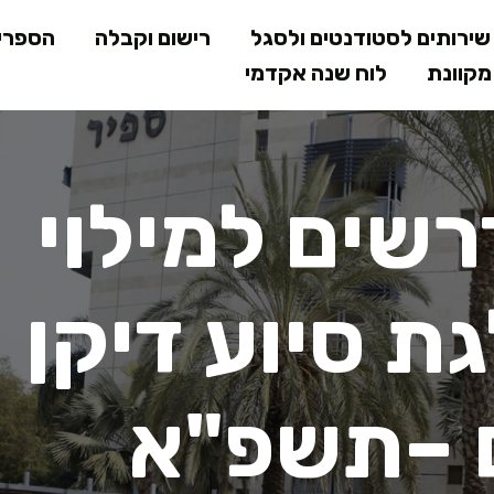
דילוג
ירותים לסטודנטים ולסגל
רישום וקבלה
הספרי
לתוכן
קוונת
לוח שנה אקדמי
המרכזי
ים למילוי בק
רשים למילוי
 סיוע דיקן
 –תשפ"א