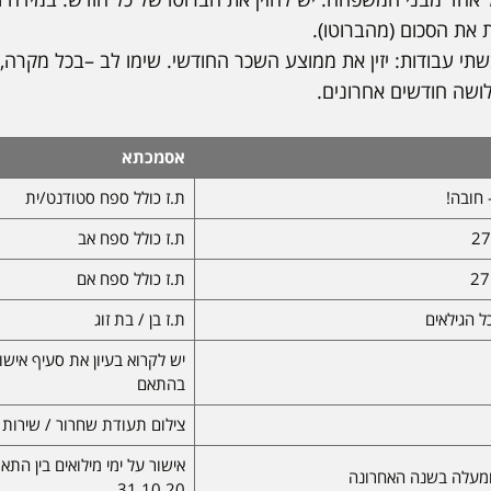
ת את הסכום (מהברוטו).
תי עבודות: יזין את ממוצע השכר החודשי. שימו לב –בכל מקרה,
ושה חודשים אחרונים.
אסמכתא
 חובה!
ת.ז כולל ספח סטודנט/ית
ת.ז כולל ספח אב
ת.ז כולל ספח אם
כל הגילאים
ת.ז בן / בת זוג
יש לקרוא בעיון את סעיף אישו
בהתאם
צילום תעודת שחרור / שירות 
31.10.20